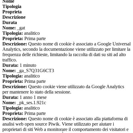
Nome
Tipologia
Proprieta
Descrizione
Durata
Nome:
_gat
Tipologia:
analitico
Proprieta:
Prima parte
Descrizione:
Questo nome di cookie è associato a Google Universal
Analytics, secondo la documentazione viene utilizzato per limitare la
frequenza delle richieste, limitando la raccolta di dati su siti ad alto
traffico.
Durata:
1 minuto
Nome:
_ga_S7Q31G6CT3
Tipologia:
analitico
Proprieta:
Prima parte
Descrizione:
Questo cookie viene utilizzato da Google Analytics
per mantenere lo stato della sessione.
Durata:
1 anno 1 mese
Nome:
_pk_ses.1.921c
Tipologia:
analitico
Proprieta:
Prima parte
Descrizione:
Questo nome di cookie è associato alla piattaforma di
analisi web open source Piwik. Viene utilizzato per aiutare i
proprietari di siti Web a monitorare il comportamento dei visitatori e