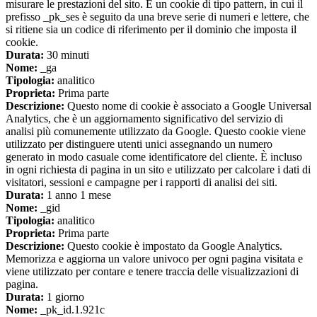
misurare le prestazioni del sito. È un cookie di tipo pattern, in cui il
prefisso _pk_ses è seguito da una breve serie di numeri e lettere, che
si ritiene sia un codice di riferimento per il dominio che imposta il
cookie.
Durata:
30 minuti
Nome:
_ga
Tipologia:
analitico
Proprieta:
Prima parte
Descrizione:
Questo nome di cookie è associato a Google Universal
Analytics, che è un aggiornamento significativo del servizio di
analisi più comunemente utilizzato da Google. Questo cookie viene
utilizzato per distinguere utenti unici assegnando un numero
generato in modo casuale come identificatore del cliente. È incluso
in ogni richiesta di pagina in un sito e utilizzato per calcolare i dati di
visitatori, sessioni e campagne per i rapporti di analisi dei siti.
Durata:
1 anno 1 mese
Nome:
_gid
Tipologia:
analitico
Proprieta:
Prima parte
Descrizione:
Questo cookie è impostato da Google Analytics.
Memorizza e aggiorna un valore univoco per ogni pagina visitata e
viene utilizzato per contare e tenere traccia delle visualizzazioni di
pagina.
Durata:
1 giorno
Nome:
_pk_id.1.921c