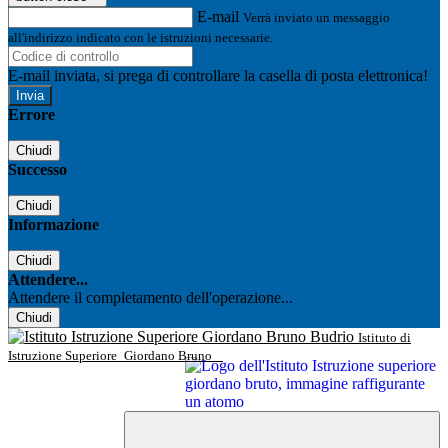
E-mail
Verrà inviato un messaggio
all'indirizzo indicato con le istruzioni necessarie.
E-mail inviata, si prega di controllare la casella di posta elettronica!
Errore
Chiudi
Successo
Chiudi
Informazione
Chiudi
Attendere...
Attendere il completamento dell'operazione...
Chiudi
Istituto di
Istruzione Superiore
Giordano Bruno