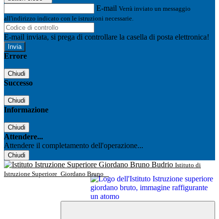
E-mail
Verrà inviato un messaggio
all'indirizzo indicato con le istruzioni necessarie.
E-mail inviata, si prega di controllare la casella di posta elettronica!
Errore
Chiudi
Successo
Chiudi
Informazione
Chiudi
Attendere...
Attendere il completamento dell'operazione...
Chiudi
Istituto di
Istruzione Superiore
Giordano Bruno