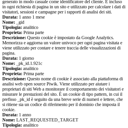
generato in modo casuale come identificatore del cliente. È incluso
in ogni richiesta di pagina in un sito e utilizzato per calcolare i dati di
visitatori, sessioni e campagne per i rapporti di analisi dei siti.
Durata:
1 anno 1 mese
Nome:
_gid
Tipologia:
analitico
Proprieta:
Prima parte
Descrizione:
Questo cookie è impostato da Google Analytics.
Memorizza e aggiorna un valore univoco per ogni pagina visitata e
viene utilizzato per contare e tenere traccia delle visualizzazioni di
pagina.
Durata:
1 giorno
Nome:
_pk_id.1.921c
Tipologia:
analitico
Proprieta:
Prima parte
Descrizione:
Questo nome di cookie è associato alla piattaforma di
analisi web open source Piwik. Viene utilizzato per aiutare i
proprietari di siti Web a monitorare il comportamento dei visitatori e
misurare le prestazioni del sito. È un cookie di tipo pattern, in cui il
prefisso _pk_id è seguito da una breve serie di numeri e lettere, che
si ritiene sia un codice di riferimento per il dominio che imposta il
cookie.
Durata:
1 anno
Nome:
LAST_REQUESTED_TARGET
Tipologia:
analitico