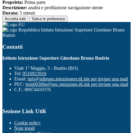
Proprieta:
Prima parte
Descrizione:
analisi e profilazione navigazione utente
Durata:
5 minuti
Accetta tutti
Salva le preferenze
Istituto Istruzione Superiore Giordano Bruno
Budrio
Contatti
Istituto Istruzione Superiore Giordano Bruno Budrio
Viale 1° Maggio, 5 - Budrio (BO)
Tel:
0516923910
Email:
info@isibruno.istruzioneer.it
Link per inviare una mail
PEC:
bois00300a@pec.istruzione.it
Link per inviare una mail
C.F.: 80074410376
Sezione Link Utili
Cookie policy
Note legali