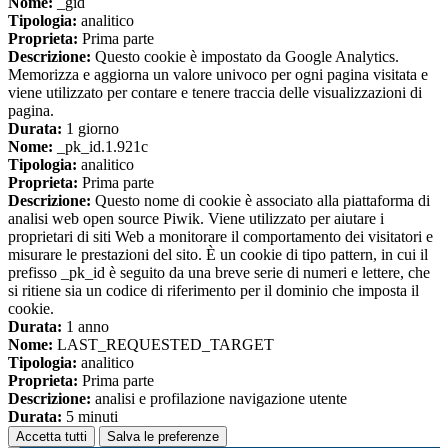
Nome:
_gid
Tipologia:
analitico
Proprieta:
Prima parte
Descrizione:
Questo cookie è impostato da Google Analytics.
Memorizza e aggiorna un valore univoco per ogni pagina visitata e
viene utilizzato per contare e tenere traccia delle visualizzazioni di
pagina.
Durata:
1 giorno
Nome:
_pk_id.1.921c
Tipologia:
analitico
Proprieta:
Prima parte
Descrizione:
Questo nome di cookie è associato alla piattaforma di
analisi web open source Piwik. Viene utilizzato per aiutare i
proprietari di siti Web a monitorare il comportamento dei visitatori e
misurare le prestazioni del sito. È un cookie di tipo pattern, in cui il
prefisso _pk_id è seguito da una breve serie di numeri e lettere, che
si ritiene sia un codice di riferimento per il dominio che imposta il
cookie.
Durata:
1 anno
Nome:
LAST_REQUESTED_TARGET
Tipologia:
analitico
Proprieta:
Prima parte
Descrizione:
analisi e profilazione navigazione utente
Durata:
5 minuti
Accetta tutti
Salva le preferenze