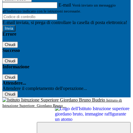
E-mail
Verrà inviato un messaggio
all'indirizzo indicato con le istruzioni necessarie.
E-mail inviata, si prega di controllare la casella di posta elettronica!
Errore
Chiudi
Successo
Chiudi
Informazione
Chiudi
Attendere...
Attendere il completamento dell'operazione...
Chiudi
Istituto di
Istruzione Superiore
Giordano Bruno