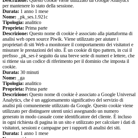
Descrizione:
Questo cookie viene utilizzato da Google Analytics
per mantenere lo stato della sessione.
Durata:
1 anno 1 mese
Nome:
_pk_ses.1.921c
Tipologia:
analitico
Proprieta:
Prima parte
Descrizione:
Questo nome di cookie è associato alla piattaforma di
analisi web open source Piwik. Viene utilizzato per aiutare i
proprietari di siti Web a monitorare il comportamento dei visitatori e
misurare le prestazioni del sito. È un cookie di tipo pattern, in cui il
prefisso _pk_ses è seguito da una breve serie di numeri e lettere, che
si ritiene sia un codice di riferimento per il dominio che imposta il
cookie.
Durata:
30 minuti
Nome:
_ga
Tipologia:
analitico
Proprieta:
Prima parte
Descrizione:
Questo nome di cookie è associato a Google Universal
Analytics, che è un aggiornamento significativo del servizio di
analisi più comunemente utilizzato da Google. Questo cookie viene
utilizzato per distinguere utenti unici assegnando un numero
generato in modo casuale come identificatore del cliente. È incluso
in ogni richiesta di pagina in un sito e utilizzato per calcolare i dati di
visitatori, sessioni e campagne per i rapporti di analisi dei siti.
Durata:
1 anno 1 mese