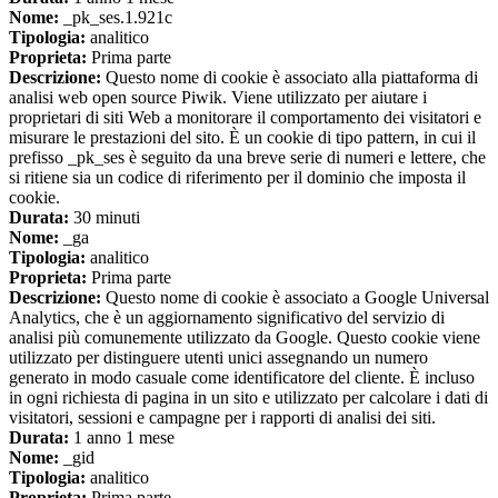
Nome:
_pk_ses.1.921c
Tipologia:
analitico
Proprieta:
Prima parte
Descrizione:
Questo nome di cookie è associato alla piattaforma di
analisi web open source Piwik. Viene utilizzato per aiutare i
proprietari di siti Web a monitorare il comportamento dei visitatori e
misurare le prestazioni del sito. È un cookie di tipo pattern, in cui il
prefisso _pk_ses è seguito da una breve serie di numeri e lettere, che
si ritiene sia un codice di riferimento per il dominio che imposta il
cookie.
Durata:
30 minuti
Nome:
_ga
Tipologia:
analitico
Proprieta:
Prima parte
Descrizione:
Questo nome di cookie è associato a Google Universal
Analytics, che è un aggiornamento significativo del servizio di
analisi più comunemente utilizzato da Google. Questo cookie viene
utilizzato per distinguere utenti unici assegnando un numero
generato in modo casuale come identificatore del cliente. È incluso
in ogni richiesta di pagina in un sito e utilizzato per calcolare i dati di
visitatori, sessioni e campagne per i rapporti di analisi dei siti.
Durata:
1 anno 1 mese
Nome:
_gid
Tipologia:
analitico
Proprieta:
Prima parte