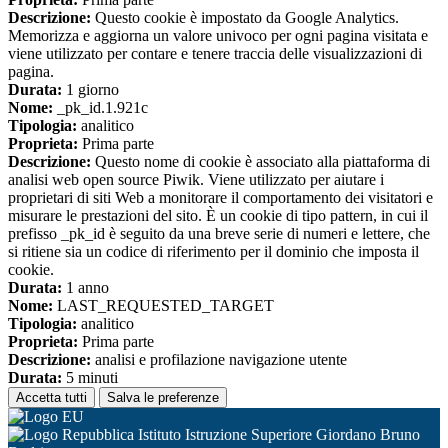
Descrizione:
Questo cookie è impostato da Google Analytics.
Memorizza e aggiorna un valore univoco per ogni pagina visitata e
viene utilizzato per contare e tenere traccia delle visualizzazioni di
pagina.
Durata:
1 giorno
Nome:
_pk_id.1.921c
Tipologia:
analitico
Proprieta:
Prima parte
Descrizione:
Questo nome di cookie è associato alla piattaforma di
analisi web open source Piwik. Viene utilizzato per aiutare i
proprietari di siti Web a monitorare il comportamento dei visitatori e
misurare le prestazioni del sito. È un cookie di tipo pattern, in cui il
prefisso _pk_id è seguito da una breve serie di numeri e lettere, che
si ritiene sia un codice di riferimento per il dominio che imposta il
cookie.
Durata:
1 anno
Nome:
LAST_REQUESTED_TARGET
Tipologia:
analitico
Proprieta:
Prima parte
Descrizione:
analisi e profilazione navigazione utente
Durata:
5 minuti
Accetta tutti
Salva le preferenze
Istituto Istruzione Superiore Giordano Bruno