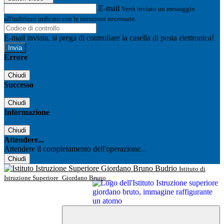
E-mail
Verrà inviato un messaggio
all'indirizzo indicato con le istruzioni necessarie.
E-mail inviata, si prega di controllare la casella di posta elettronica!
Errore
Chiudi
Successo
Chiudi
Informazione
Chiudi
Attendere...
Attendere il completamento dell'operazione...
Chiudi
Istituto di
Istruzione Superiore
Giordano Bruno