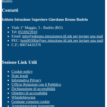
Budrio
Contatti
Istituto Istruzione Superiore Giordano Bruno Budrio
Viale 1° Maggio, 5 - Budrio (BO)
Tel:
0516923910
Email:
info@isibruno.istruzioneer.it
Link per inviare una mail
PEC:
bois00300a@pec.istruzione.it
Link per inviare una mail
C.F.: 80074410376
Sezione Link Utili
Cookie policy
Note legali
Informativa Privacy
Ufficio Relazioni con il Pubblico
Dichiarazione di accessibilità
Obiettivi di accessibilità
Whistleblowing
Gestione consensi cookie
Amministrazione trasparente