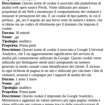
Descrizione:
Questo nome di cookie è associato alla piattaforma di
analisi web open source Piwik. Viene utilizzato per aiutare i
proprietari di siti Web a monitorare il comportamento dei visitatori e
misurare le prestazioni del sito. È un cookie di tipo pattern, in cui il
prefisso _pk_ses è seguito da una breve serie di numeri e lettere, che
si ritiene sia un codice di riferimento per il dominio che imposta il
cookie.
Durata:
30 minuti
Nome:
_ga
Tipologia:
analitico
Proprieta:
Prima parte
Descrizione:
Questo nome di cookie è associato a Google Universal
Analytics, che è un aggiornamento significativo del servizio di
analisi più comunemente utilizzato da Google. Questo cookie viene
utilizzato per distinguere utenti unici assegnando un numero
generato in modo casuale come identificatore del cliente. È incluso
in ogni richiesta di pagina in un sito e utilizzato per calcolare i dati di
visitatori, sessioni e campagne per i rapporti di analisi dei siti.
Durata:
1 anno 1 mese
Nome:
_gid
Tipologia:
analitico
Proprieta:
Prima parte
Descrizione:
Questo cookie è impostato da Google Analytics.
Memorizza e aggiorna un valore univoco per ogni pagina visitata e
viene utilizzato per contare e tenere traccia delle visualizzazioni di