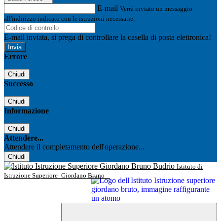
E-mail
Verrà inviato un messaggio
all'indirizzo indicato con le istruzioni necessarie.
E-mail inviata, si prega di controllare la casella di posta elettronica!
Errore
Chiudi
Successo
Chiudi
Informazione
Chiudi
Attendere...
Attendere il completamento dell'operazione...
Chiudi
Istituto di
Istruzione Superiore
Giordano Bruno