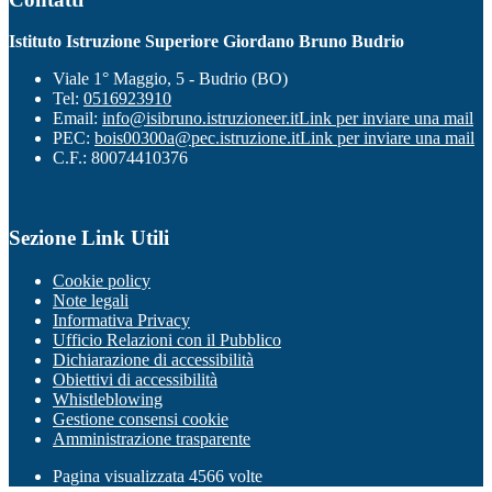
Istituto Istruzione Superiore Giordano Bruno Budrio
Viale 1° Maggio, 5 - Budrio (BO)
Tel:
0516923910
Email:
info@isibruno.istruzioneer.it
Link per inviare una mail
PEC:
bois00300a@pec.istruzione.it
Link per inviare una mail
C.F.: 80074410376
Sezione Link Utili
Cookie policy
Note legali
Informativa Privacy
Ufficio Relazioni con il Pubblico
Dichiarazione di accessibilità
Obiettivi di accessibilità
Whistleblowing
Gestione consensi cookie
Amministrazione trasparente
Pagina visualizzata
4566
volte