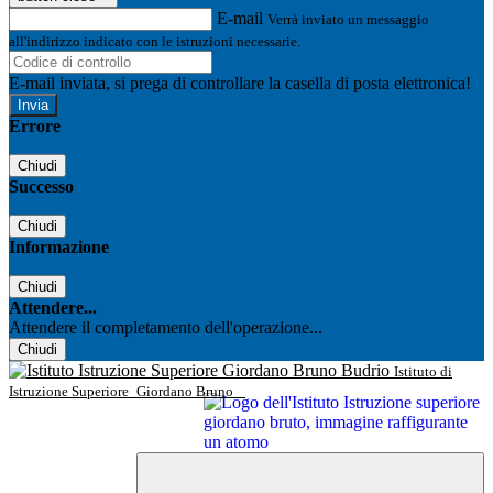
E-mail
Verrà inviato un messaggio
all'indirizzo indicato con le istruzioni necessarie.
E-mail inviata, si prega di controllare la casella di posta elettronica!
Errore
Chiudi
Successo
Chiudi
Informazione
Chiudi
Attendere...
Attendere il completamento dell'operazione...
Chiudi
Istituto di
Istruzione Superiore
Giordano Bruno