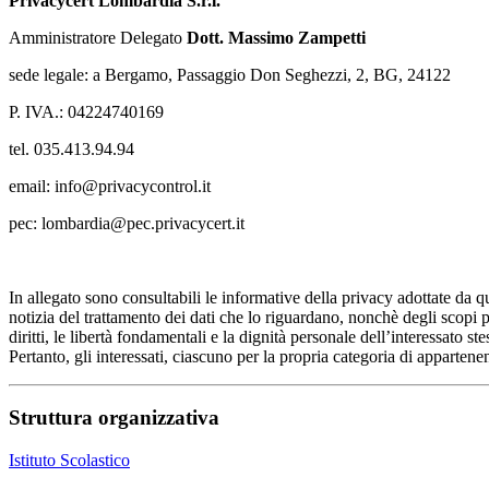
Privacycert Lombardia S.r.l.
Amministratore Delegato
Dott. Massimo Zampetti
sede legale:
a Bergamo, Passaggio Don Seghezzi, 2, BG, 24122
P. IVA.:
04224740169
tel.
035.413.94.94
email:
info@privacycontrol.it
pec: lombardia@pec.privacycert.it
In allegato sono consultabili le informative della privacy adottate da qu
notizia del trattamento dei dati che lo riguardano, nonchè degli scopi p
diritti, le libertà fondamentali e la dignità personale dell’interessato s
Pertanto, gli interessati, ciascuno per la propria categoria di apparten
Struttura organizzativa
Istituto Scolastico