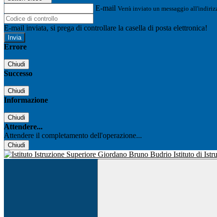
E-mail
Verrà inviato un messaggio all'indirizz
E-mail inviata, si prega di controllare la casella di posta elettronica!
Errore
Chiudi
Successo
Chiudi
Informazione
Chiudi
Attendere...
Attendere il completamento dell'operazione...
Chiudi
Istituto di Is