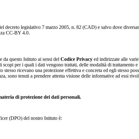
del decreto legislativo 7 marzo 2005, n. 82 (CAD) e salvo dove diversamen
cenza CC-BY 4.0.
e da questo Istituto ai sensi del
Codice Privacy
ed indirizzate alle vari
i scopi per i quali i dati vengono trattati, delle modalità di trattamento 
sato stesso ricevano una protezione effettiva e concreta ed egli stesso poss
enza, sono tenuti a prendere attenta visione delle informative ad essi riv
teria di protezione dei dati personali.
cer (DPO) del nostro Istituto è: