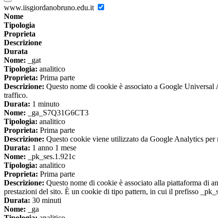
www.iisgiordanobruno.edu.it
Nome
Tipologia
Proprieta
Descrizione
Durata
Nome:
_gat
Tipologia:
analitico
Proprieta:
Prima parte
Descrizione:
Questo nome di cookie è associato a Google Universal Anal
traffico.
Durata:
1 minuto
Nome:
_ga_S7Q31G6CT3
Tipologia:
analitico
Proprieta:
Prima parte
Descrizione:
Questo cookie viene utilizzato da Google Analytics per m
Durata:
1 anno 1 mese
Nome:
_pk_ses.1.921c
Tipologia:
analitico
Proprieta:
Prima parte
Descrizione:
Questo nome di cookie è associato alla piattaforma di ana
prestazioni del sito. È un cookie di tipo pattern, in cui il prefisso _pk
Durata:
30 minuti
Nome:
_ga
Tipologia:
analitico