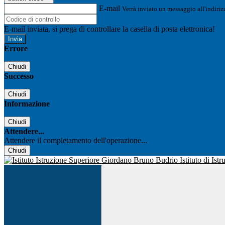
E-mail
Verrà inviato un messaggio all'indirizz
E-mail inviata, si prega di controllare la casella di posta elettronica!
Errore
Chiudi
Successo
Chiudi
Informazione
Chiudi
Attendere...
Attendere il completamento dell'operazione...
Chiudi
Istituto di Is