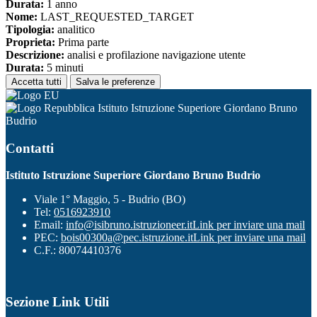
Durata:
1 anno
Nome:
LAST_REQUESTED_TARGET
Tipologia:
analitico
Proprieta:
Prima parte
Descrizione:
analisi e profilazione navigazione utente
Durata:
5 minuti
Accetta tutti
Salva le preferenze
Istituto Istruzione Superiore Giordano Bruno
Budrio
Contatti
Istituto Istruzione Superiore Giordano Bruno Budrio
Viale 1° Maggio, 5 - Budrio (BO)
Tel:
0516923910
Email:
info@isibruno.istruzioneer.it
Link per inviare una mail
PEC:
bois00300a@pec.istruzione.it
Link per inviare una mail
C.F.: 80074410376
Sezione Link Utili