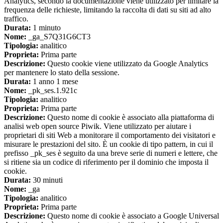
Analytics, secondo la documentazione viene utilizzato per limitare la
frequenza delle richieste, limitando la raccolta di dati su siti ad alto
traffico.
Durata:
1 minuto
Nome:
_ga_S7Q31G6CT3
Tipologia:
analitico
Proprieta:
Prima parte
Descrizione:
Questo cookie viene utilizzato da Google Analytics
per mantenere lo stato della sessione.
Durata:
1 anno 1 mese
Nome:
_pk_ses.1.921c
Tipologia:
analitico
Proprieta:
Prima parte
Descrizione:
Questo nome di cookie è associato alla piattaforma di
analisi web open source Piwik. Viene utilizzato per aiutare i
proprietari di siti Web a monitorare il comportamento dei visitatori e
misurare le prestazioni del sito. È un cookie di tipo pattern, in cui il
prefisso _pk_ses è seguito da una breve serie di numeri e lettere, che
si ritiene sia un codice di riferimento per il dominio che imposta il
cookie.
Durata:
30 minuti
Nome:
_ga
Tipologia:
analitico
Proprieta:
Prima parte
Descrizione:
Questo nome di cookie è associato a Google Universal