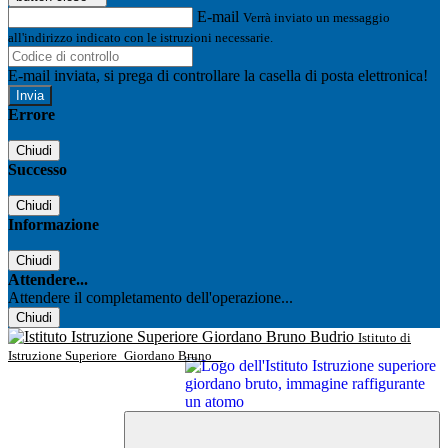
E-mail
Verrà inviato un messaggio
all'indirizzo indicato con le istruzioni necessarie.
E-mail inviata, si prega di controllare la casella di posta elettronica!
Errore
Chiudi
Successo
Chiudi
Informazione
Chiudi
Attendere...
Attendere il completamento dell'operazione...
Chiudi
Istituto di
Istruzione Superiore
Giordano Bruno