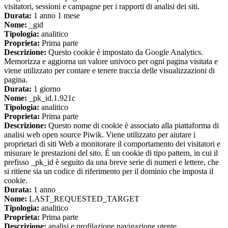
visitatori, sessioni e campagne per i rapporti di analisi dei siti.
Durata:
1 anno 1 mese
Nome:
_gid
Tipologia:
analitico
Proprieta:
Prima parte
Descrizione:
Questo cookie è impostato da Google Analytics.
Memorizza e aggiorna un valore univoco per ogni pagina visitata e
viene utilizzato per contare e tenere traccia delle visualizzazioni di
pagina.
Durata:
1 giorno
Nome:
_pk_id.1.921c
Tipologia:
analitico
Proprieta:
Prima parte
Descrizione:
Questo nome di cookie è associato alla piattaforma di
analisi web open source Piwik. Viene utilizzato per aiutare i
proprietari di siti Web a monitorare il comportamento dei visitatori e
misurare le prestazioni del sito. È un cookie di tipo pattern, in cui il
prefisso _pk_id è seguito da una breve serie di numeri e lettere, che
si ritiene sia un codice di riferimento per il dominio che imposta il
cookie.
Durata:
1 anno
Nome:
LAST_REQUESTED_TARGET
Tipologia:
analitico
Proprieta:
Prima parte
Descrizione:
analisi e profilazione navigazione utente