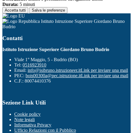
Durata:
5 minuti
Accetta tutti
Salva le preferenze
Istituto Istruzione Superiore Giordano Bruno
Budrio
Contatti
Istituto Istruzione Superiore Giordano Bruno Budrio
Viale 1° Maggio, 5 - Budrio (BO)
Tel:
0516923910
Email:
info@isibruno.istruzioneer.it
Link per inviare una mail
PEC:
bois00300a@pec.istruzione.it
Link per inviare una mail
C.F.: 80074410376
Sezione Link Utili
Cookie policy
Note legali
Informativa Privacy
Ufficio Relazioni con il Pubblico