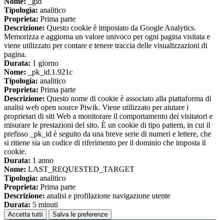
Nome:
_gid
Tipologia:
analitico
Proprieta:
Prima parte
Descrizione:
Questo cookie è impostato da Google Analytics.
Memorizza e aggiorna un valore univoco per ogni pagina visitata e
viene utilizzato per contare e tenere traccia delle visualizzazioni di
pagina.
Durata:
1 giorno
Nome:
_pk_id.1.921c
Tipologia:
analitico
Proprieta:
Prima parte
Descrizione:
Questo nome di cookie è associato alla piattaforma di
analisi web open source Piwik. Viene utilizzato per aiutare i
proprietari di siti Web a monitorare il comportamento dei visitatori e
misurare le prestazioni del sito. È un cookie di tipo pattern, in cui il
prefisso _pk_id è seguito da una breve serie di numeri e lettere, che
si ritiene sia un codice di riferimento per il dominio che imposta il
cookie.
Durata:
1 anno
Nome:
LAST_REQUESTED_TARGET
Tipologia:
analitico
Proprieta:
Prima parte
Descrizione:
analisi e profilazione navigazione utente
Durata:
5 minuti
Accetta tutti
Salva le preferenze