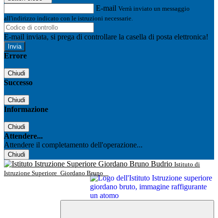
E-mail
Verrà inviato un messaggio
all'indirizzo indicato con le istruzioni necessarie.
E-mail inviata, si prega di controllare la casella di posta elettronica!
Errore
Chiudi
Successo
Chiudi
Informazione
Chiudi
Attendere...
Attendere il completamento dell'operazione...
Chiudi
Istituto di
Istruzione Superiore
Giordano Bruno