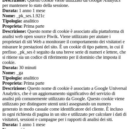
Descrizione:
Questo cookie viene utilizzato da Google Analytics
per mantenere lo stato della sessione.
Durata:
1 anno 1 mese
Nome:
_pk_ses.1.921c
Tipologia:
analitico
Proprieta:
Prima parte
Descrizione:
Questo nome di cookie è associato alla piattaforma di
analisi web open source Piwik. Viene utilizzato per aiutare i
proprietari di siti Web a monitorare il comportamento dei visitatori e
misurare le prestazioni del sito. È un cookie di tipo pattern, in cui il
prefisso _pk_ses è seguito da una breve serie di numeri e lettere, che
si ritiene sia un codice di riferimento per il dominio che imposta il
cookie.
Durata:
30 minuti
Nome:
_ga
Tipologia:
analitico
Proprieta:
Prima parte
Descrizione:
Questo nome di cookie è associato a Google Universal
Analytics, che è un aggiornamento significativo del servizio di
analisi più comunemente utilizzato da Google. Questo cookie viene
utilizzato per distinguere utenti unici assegnando un numero
generato in modo casuale come identificatore del cliente. È incluso
in ogni richiesta di pagina in un sito e utilizzato per calcolare i dati di
visitatori, sessioni e campagne per i rapporti di analisi dei siti.
Durata:
1 anno 1 mese