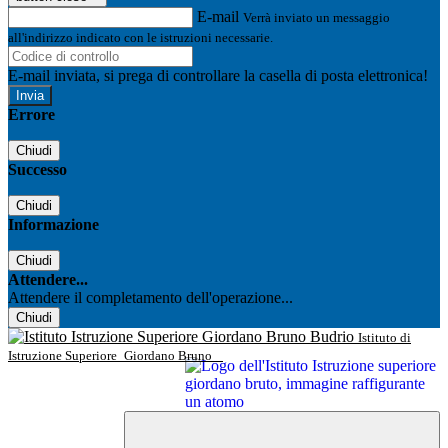
E-mail
Verrà inviato un messaggio
all'indirizzo indicato con le istruzioni necessarie.
E-mail inviata, si prega di controllare la casella di posta elettronica!
Errore
Chiudi
Successo
Chiudi
Informazione
Chiudi
Attendere...
Attendere il completamento dell'operazione...
Chiudi
Istituto di
Istruzione Superiore
Giordano Bruno