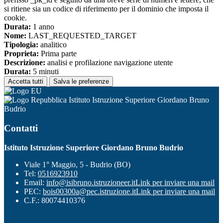
si ritiene sia un codice di riferimento per il dominio che imposta il
cookie.
Durata:
1 anno
Nome:
LAST_REQUESTED_TARGET
Tipologia:
analitico
Proprieta:
Prima parte
Descrizione:
analisi e profilazione navigazione utente
Durata:
5 minuti
Accetta tutti
Salva le preferenze
Istituto Istruzione Superiore Giordano Bruno
Budrio
Contatti
Istituto Istruzione Superiore Giordano Bruno Budrio
Viale 1° Maggio, 5 - Budrio (BO)
Tel:
0516923910
Email:
info@isibruno.istruzioneer.it
Link per inviare una mail
PEC:
bois00300a@pec.istruzione.it
Link per inviare una mail
C.F.: 80074410376