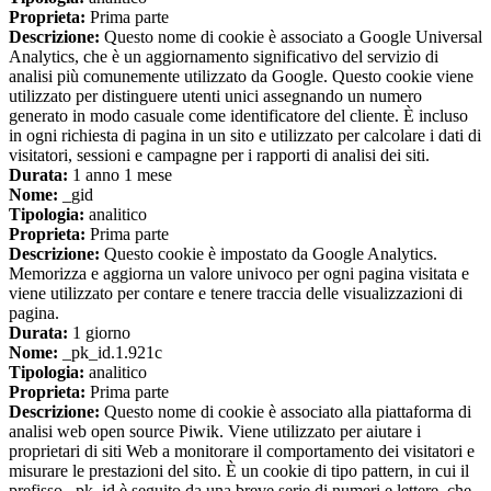
Proprieta:
Prima parte
Descrizione:
Questo nome di cookie è associato a Google Universal
Analytics, che è un aggiornamento significativo del servizio di
analisi più comunemente utilizzato da Google. Questo cookie viene
utilizzato per distinguere utenti unici assegnando un numero
generato in modo casuale come identificatore del cliente. È incluso
in ogni richiesta di pagina in un sito e utilizzato per calcolare i dati di
visitatori, sessioni e campagne per i rapporti di analisi dei siti.
Durata:
1 anno 1 mese
Nome:
_gid
Tipologia:
analitico
Proprieta:
Prima parte
Descrizione:
Questo cookie è impostato da Google Analytics.
Memorizza e aggiorna un valore univoco per ogni pagina visitata e
viene utilizzato per contare e tenere traccia delle visualizzazioni di
pagina.
Durata:
1 giorno
Nome:
_pk_id.1.921c
Tipologia:
analitico
Proprieta:
Prima parte
Descrizione:
Questo nome di cookie è associato alla piattaforma di
analisi web open source Piwik. Viene utilizzato per aiutare i
proprietari di siti Web a monitorare il comportamento dei visitatori e
misurare le prestazioni del sito. È un cookie di tipo pattern, in cui il
prefisso _pk_id è seguito da una breve serie di numeri e lettere, che