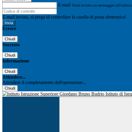
E-mail
Verrà inviato un messaggio all'indirizz
E-mail inviata, si prega di controllare la casella di posta elettronica!
Errore
Chiudi
Successo
Chiudi
Informazione
Chiudi
Attendere...
Attendere il completamento dell'operazione...
Chiudi
Istituto di Is