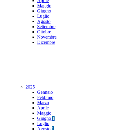
Aprile
Maggio
Giugno
Luglio
Agosto
Settembre
Ottobre
Novembre
Dicembre
2025
Gennaio
Febbraio
Marzo
Aprile
Maggio
Giugno
1
Luglio
Agosto
1