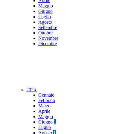
Aprile
Maggio
Giugno
Luglio
Agosto
Settembre
Ottobre
Novembre
Dicembre
2025
Gennaio
Febbraio
Marzo
Aprile
Maggio
Giugno
1
Luglio
Agosto
1