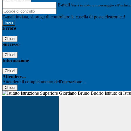
E-mail
Verrà inviato un messaggio all'indirizz
E-mail inviata, si prega di controllare la casella di posta elettronica!
Errore
Chiudi
Successo
Chiudi
Informazione
Chiudi
Attendere...
Attendere il completamento dell'operazione...
Chiudi
Istituto di Is