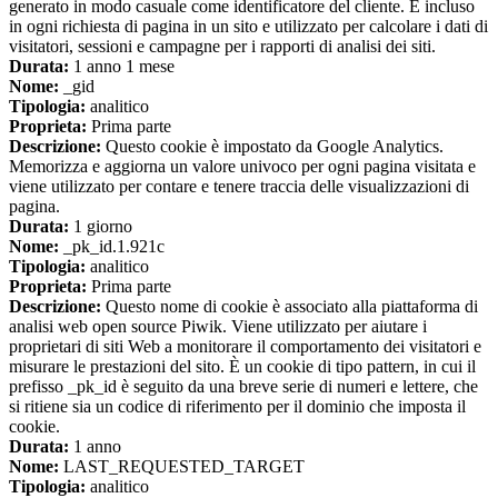
generato in modo casuale come identificatore del cliente. È incluso
in ogni richiesta di pagina in un sito e utilizzato per calcolare i dati di
visitatori, sessioni e campagne per i rapporti di analisi dei siti.
Durata:
1 anno 1 mese
Nome:
_gid
Tipologia:
analitico
Proprieta:
Prima parte
Descrizione:
Questo cookie è impostato da Google Analytics.
Memorizza e aggiorna un valore univoco per ogni pagina visitata e
viene utilizzato per contare e tenere traccia delle visualizzazioni di
pagina.
Durata:
1 giorno
Nome:
_pk_id.1.921c
Tipologia:
analitico
Proprieta:
Prima parte
Descrizione:
Questo nome di cookie è associato alla piattaforma di
analisi web open source Piwik. Viene utilizzato per aiutare i
proprietari di siti Web a monitorare il comportamento dei visitatori e
misurare le prestazioni del sito. È un cookie di tipo pattern, in cui il
prefisso _pk_id è seguito da una breve serie di numeri e lettere, che
si ritiene sia un codice di riferimento per il dominio che imposta il
cookie.
Durata:
1 anno
Nome:
LAST_REQUESTED_TARGET
Tipologia:
analitico