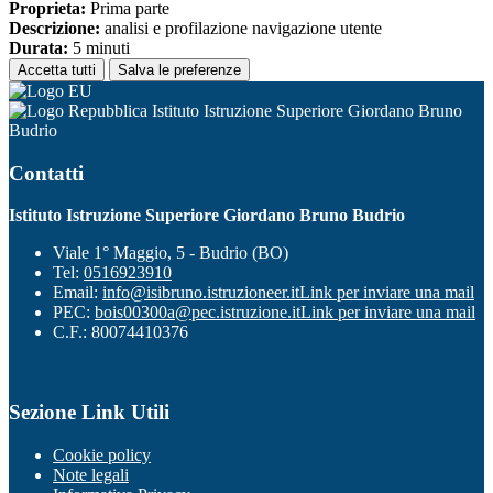
Proprieta:
Prima parte
Descrizione:
analisi e profilazione navigazione utente
Durata:
5 minuti
Accetta tutti
Salva le preferenze
Istituto Istruzione Superiore Giordano Bruno
Budrio
Contatti
Istituto Istruzione Superiore Giordano Bruno Budrio
Viale 1° Maggio, 5 - Budrio (BO)
Tel:
0516923910
Email:
info@isibruno.istruzioneer.it
Link per inviare una mail
PEC:
bois00300a@pec.istruzione.it
Link per inviare una mail
C.F.: 80074410376
Sezione Link Utili
Cookie policy
Note legali