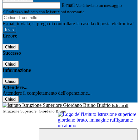
E-mail
Verrà inviato un messaggio
all'indirizzo indicato con le istruzioni necessarie.
E-mail inviata, si prega di controllare la casella di posta elettronica!
Errore
Chiudi
Successo
Chiudi
Informazione
Chiudi
Attendere...
Attendere il completamento dell'operazione...
Chiudi
Istituto di
Istruzione Superiore
Giordano Bruno