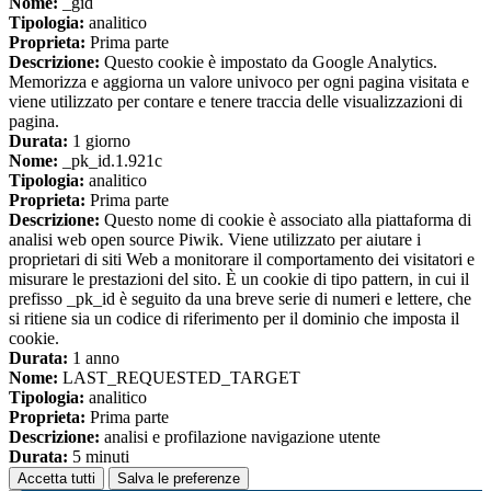
Nome:
_gid
Tipologia:
analitico
Proprieta:
Prima parte
Descrizione:
Questo cookie è impostato da Google Analytics.
Memorizza e aggiorna un valore univoco per ogni pagina visitata e
viene utilizzato per contare e tenere traccia delle visualizzazioni di
pagina.
Durata:
1 giorno
Nome:
_pk_id.1.921c
Tipologia:
analitico
Proprieta:
Prima parte
Descrizione:
Questo nome di cookie è associato alla piattaforma di
analisi web open source Piwik. Viene utilizzato per aiutare i
proprietari di siti Web a monitorare il comportamento dei visitatori e
misurare le prestazioni del sito. È un cookie di tipo pattern, in cui il
prefisso _pk_id è seguito da una breve serie di numeri e lettere, che
si ritiene sia un codice di riferimento per il dominio che imposta il
cookie.
Durata:
1 anno
Nome:
LAST_REQUESTED_TARGET
Tipologia:
analitico
Proprieta:
Prima parte
Descrizione:
analisi e profilazione navigazione utente
Durata:
5 minuti
Accetta tutti
Salva le preferenze