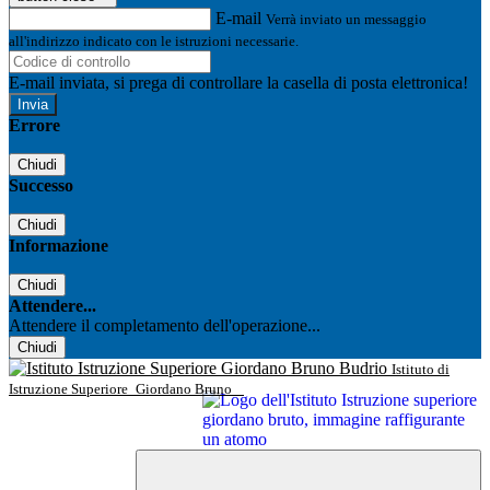
E-mail
Verrà inviato un messaggio
all'indirizzo indicato con le istruzioni necessarie.
E-mail inviata, si prega di controllare la casella di posta elettronica!
Errore
Chiudi
Successo
Chiudi
Informazione
Chiudi
Attendere...
Attendere il completamento dell'operazione...
Chiudi
Istituto di
Istruzione Superiore
Giordano Bruno