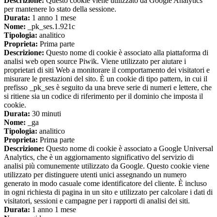
Descrizione:
Questo cookie viene utilizzato da Google Analytics
per mantenere lo stato della sessione.
Durata:
1 anno 1 mese
Nome:
_pk_ses.1.921c
Tipologia:
analitico
Proprieta:
Prima parte
Descrizione:
Questo nome di cookie è associato alla piattaforma di
analisi web open source Piwik. Viene utilizzato per aiutare i
proprietari di siti Web a monitorare il comportamento dei visitatori e
misurare le prestazioni del sito. È un cookie di tipo pattern, in cui il
prefisso _pk_ses è seguito da una breve serie di numeri e lettere, che
si ritiene sia un codice di riferimento per il dominio che imposta il
cookie.
Durata:
30 minuti
Nome:
_ga
Tipologia:
analitico
Proprieta:
Prima parte
Descrizione:
Questo nome di cookie è associato a Google Universal
Analytics, che è un aggiornamento significativo del servizio di
analisi più comunemente utilizzato da Google. Questo cookie viene
utilizzato per distinguere utenti unici assegnando un numero
generato in modo casuale come identificatore del cliente. È incluso
in ogni richiesta di pagina in un sito e utilizzato per calcolare i dati di
visitatori, sessioni e campagne per i rapporti di analisi dei siti.
Durata:
1 anno 1 mese