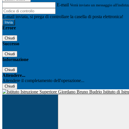
E-mail
Verrà inviato un messaggio all'indirizz
E-mail inviata, si prega di controllare la casella di posta elettronica!
Errore
Chiudi
Successo
Chiudi
Informazione
Chiudi
Attendere...
Attendere il completamento dell'operazione...
Chiudi
Istituto di Is