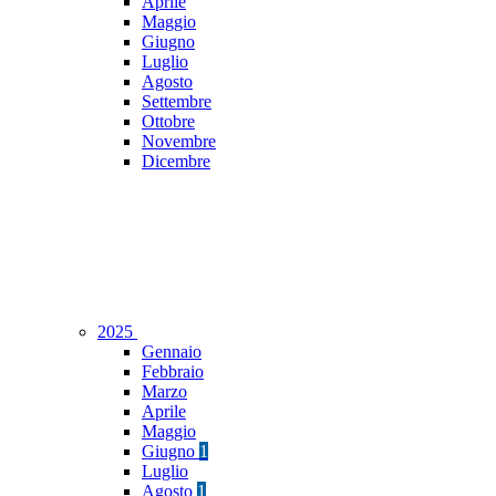
Aprile
Maggio
Giugno
Luglio
Agosto
Settembre
Ottobre
Novembre
Dicembre
2025
Gennaio
Febbraio
Marzo
Aprile
Maggio
Giugno
1
Luglio
Agosto
1