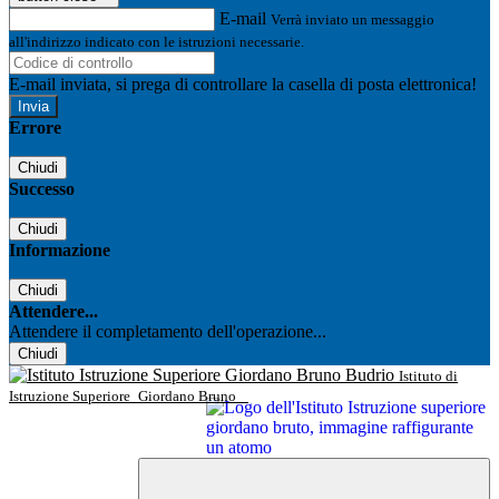
E-mail
Verrà inviato un messaggio
all'indirizzo indicato con le istruzioni necessarie.
E-mail inviata, si prega di controllare la casella di posta elettronica!
Errore
Chiudi
Successo
Chiudi
Informazione
Chiudi
Attendere...
Attendere il completamento dell'operazione...
Chiudi
Istituto di
Istruzione Superiore
Giordano Bruno