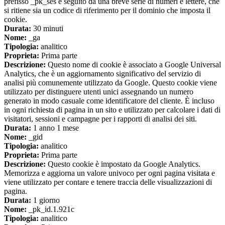
prefisso _pk_ses è seguito da una breve serie di numeri e lettere, che
si ritiene sia un codice di riferimento per il dominio che imposta il
cookie.
Durata:
30 minuti
Nome:
_ga
Tipologia:
analitico
Proprieta:
Prima parte
Descrizione:
Questo nome di cookie è associato a Google Universal
Analytics, che è un aggiornamento significativo del servizio di
analisi più comunemente utilizzato da Google. Questo cookie viene
utilizzato per distinguere utenti unici assegnando un numero
generato in modo casuale come identificatore del cliente. È incluso
in ogni richiesta di pagina in un sito e utilizzato per calcolare i dati di
visitatori, sessioni e campagne per i rapporti di analisi dei siti.
Durata:
1 anno 1 mese
Nome:
_gid
Tipologia:
analitico
Proprieta:
Prima parte
Descrizione:
Questo cookie è impostato da Google Analytics.
Memorizza e aggiorna un valore univoco per ogni pagina visitata e
viene utilizzato per contare e tenere traccia delle visualizzazioni di
pagina.
Durata:
1 giorno
Nome:
_pk_id.1.921c
Tipologia:
analitico