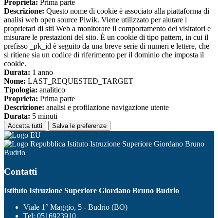
Proprieta:
Prima parte
Descrizione:
Questo nome di cookie è associato alla piattaforma di
analisi web open source Piwik. Viene utilizzato per aiutare i
proprietari di siti Web a monitorare il comportamento dei visitatori e
misurare le prestazioni del sito. È un cookie di tipo pattern, in cui il
prefisso _pk_id è seguito da una breve serie di numeri e lettere, che
si ritiene sia un codice di riferimento per il dominio che imposta il
cookie.
Durata:
1 anno
Nome:
LAST_REQUESTED_TARGET
Tipologia:
analitico
Proprieta:
Prima parte
Descrizione:
analisi e profilazione navigazione utente
Durata:
5 minuti
Accetta tutti
Salva le preferenze
Istituto Istruzione Superiore Giordano Bruno
Budrio
Contatti
Istituto Istruzione Superiore Giordano Bruno Budrio
Viale 1° Maggio, 5 - Budrio (BO)
Tel:
0516923910