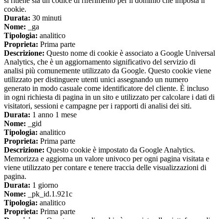
si ritiene sia un codice di riferimento per il dominio che imposta il
cookie.
Durata:
30 minuti
Nome:
_ga
Tipologia:
analitico
Proprieta:
Prima parte
Descrizione:
Questo nome di cookie è associato a Google Universal
Analytics, che è un aggiornamento significativo del servizio di
analisi più comunemente utilizzato da Google. Questo cookie viene
utilizzato per distinguere utenti unici assegnando un numero
generato in modo casuale come identificatore del cliente. È incluso
in ogni richiesta di pagina in un sito e utilizzato per calcolare i dati di
visitatori, sessioni e campagne per i rapporti di analisi dei siti.
Durata:
1 anno 1 mese
Nome:
_gid
Tipologia:
analitico
Proprieta:
Prima parte
Descrizione:
Questo cookie è impostato da Google Analytics.
Memorizza e aggiorna un valore univoco per ogni pagina visitata e
viene utilizzato per contare e tenere traccia delle visualizzazioni di
pagina.
Durata:
1 giorno
Nome:
_pk_id.1.921c
Tipologia:
analitico
Proprieta:
Prima parte