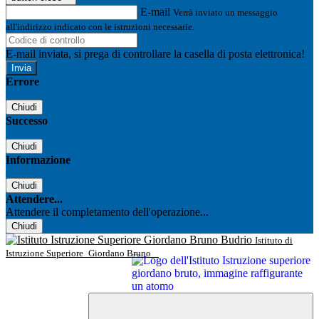
E-mail
Verrà inviato un messaggio
all'indirizzo indicato con le istruzioni necessarie.
E-mail inviata, si prega di controllare la casella di posta elettronica!
Errore
Chiudi
Successo
Chiudi
Informazione
Chiudi
Attendere...
Attendere il completamento dell'operazione...
Chiudi
Istituto di
Istruzione Superiore
Giordano Bruno