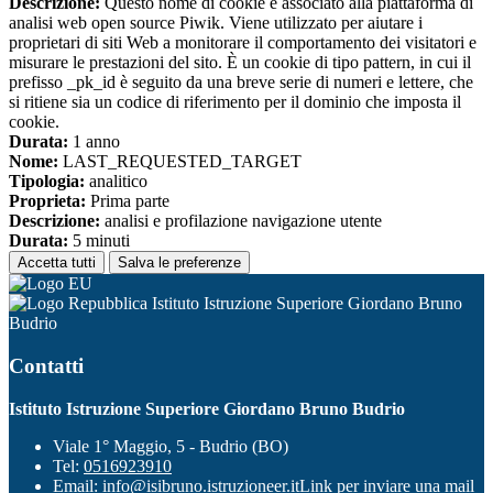
Descrizione:
Questo nome di cookie è associato alla piattaforma di
analisi web open source Piwik. Viene utilizzato per aiutare i
proprietari di siti Web a monitorare il comportamento dei visitatori e
misurare le prestazioni del sito. È un cookie di tipo pattern, in cui il
prefisso _pk_id è seguito da una breve serie di numeri e lettere, che
si ritiene sia un codice di riferimento per il dominio che imposta il
cookie.
Durata:
1 anno
Nome:
LAST_REQUESTED_TARGET
Tipologia:
analitico
Proprieta:
Prima parte
Descrizione:
analisi e profilazione navigazione utente
Durata:
5 minuti
Accetta tutti
Salva le preferenze
Istituto Istruzione Superiore Giordano Bruno
Budrio
Contatti
Istituto Istruzione Superiore Giordano Bruno Budrio
Viale 1° Maggio, 5 - Budrio (BO)
Tel:
0516923910
Email:
info@isibruno.istruzioneer.it
Link per inviare una mail