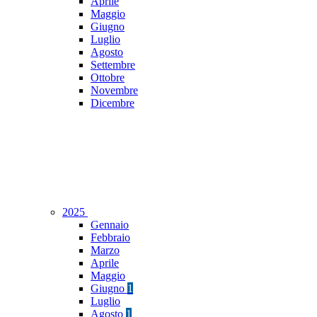
Aprile
Maggio
Giugno
Luglio
Agosto
Settembre
Ottobre
Novembre
Dicembre
2025
Gennaio
Febbraio
Marzo
Aprile
Maggio
Giugno
1
Luglio
Agosto
1