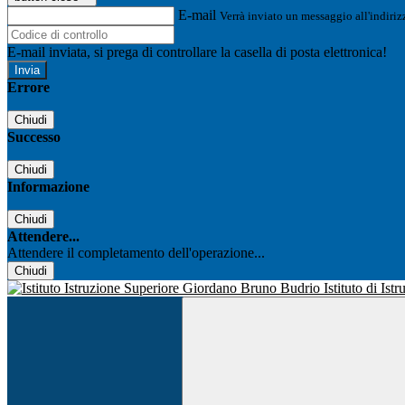
E-mail
Verrà inviato un messaggio all'indirizz
E-mail inviata, si prega di controllare la casella di posta elettronica!
Errore
Chiudi
Successo
Chiudi
Informazione
Chiudi
Attendere...
Attendere il completamento dell'operazione...
Chiudi
Istituto di Is