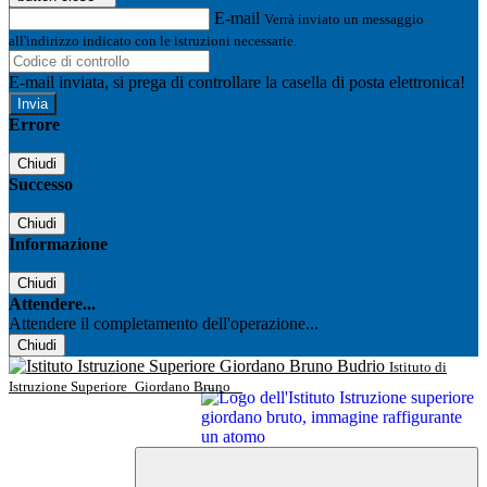
E-mail
Verrà inviato un messaggio
all'indirizzo indicato con le istruzioni necessarie.
E-mail inviata, si prega di controllare la casella di posta elettronica!
Errore
Chiudi
Successo
Chiudi
Informazione
Chiudi
Attendere...
Attendere il completamento dell'operazione...
Chiudi
Istituto di
Istruzione Superiore
Giordano Bruno