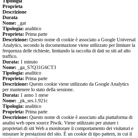
Tipologia
Proprieta
Descrizione
Durata
Nome:
_gat
Tipologia:
analitico
Proprieta:
Prima parte
Descrizione:
Questo nome di cookie è associato a Google Universal
Analytics, secondo la documentazione viene utilizzato per limitare la
frequenza delle richieste, limitando la raccolta di dati su siti ad alto
traffico.
Durata:
1 minuto
Nome:
_ga_S7Q31G6CT3
Tipologia:
analitico
Proprieta:
Prima parte
Descrizione:
Questo cookie viene utilizzato da Google Analytics
per mantenere lo stato della sessione.
Durata:
1 anno 1 mese
Nome:
_pk_ses.1.921c
Tipologia:
analitico
Proprieta:
Prima parte
Descrizione:
Questo nome di cookie è associato alla piattaforma di
analisi web open source Piwik. Viene utilizzato per aiutare i
proprietari di siti Web a monitorare il comportamento dei visitatori e
misurare le prestazioni del sito. È un cookie di tipo pattern, in cui il