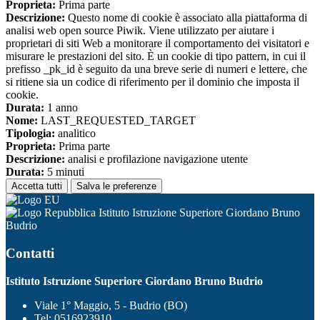
Proprieta:
Prima parte
Descrizione:
Questo nome di cookie è associato alla piattaforma di
analisi web open source Piwik. Viene utilizzato per aiutare i
proprietari di siti Web a monitorare il comportamento dei visitatori e
misurare le prestazioni del sito. È un cookie di tipo pattern, in cui il
prefisso _pk_id è seguito da una breve serie di numeri e lettere, che
si ritiene sia un codice di riferimento per il dominio che imposta il
cookie.
Durata:
1 anno
Nome:
LAST_REQUESTED_TARGET
Tipologia:
analitico
Proprieta:
Prima parte
Descrizione:
analisi e profilazione navigazione utente
Durata:
5 minuti
Accetta tutti
Salva le preferenze
Istituto Istruzione Superiore Giordano Bruno
Budrio
Contatti
Istituto Istruzione Superiore Giordano Bruno Budrio
Viale 1° Maggio, 5 - Budrio (BO)
Tel:
0516923910