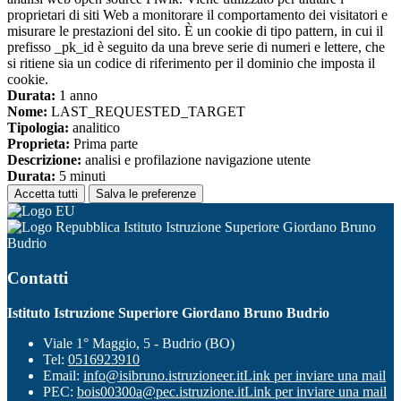
proprietari di siti Web a monitorare il comportamento dei visitatori e
misurare le prestazioni del sito. È un cookie di tipo pattern, in cui il
prefisso _pk_id è seguito da una breve serie di numeri e lettere, che
si ritiene sia un codice di riferimento per il dominio che imposta il
cookie.
Durata:
1 anno
Nome:
LAST_REQUESTED_TARGET
Tipologia:
analitico
Proprieta:
Prima parte
Descrizione:
analisi e profilazione navigazione utente
Durata:
5 minuti
Accetta tutti
Salva le preferenze
Istituto Istruzione Superiore Giordano Bruno
Budrio
Contatti
Istituto Istruzione Superiore Giordano Bruno Budrio
Viale 1° Maggio, 5 - Budrio (BO)
Tel:
0516923910
Email:
info@isibruno.istruzioneer.it
Link per inviare una mail
PEC:
bois00300a@pec.istruzione.it
Link per inviare una mail