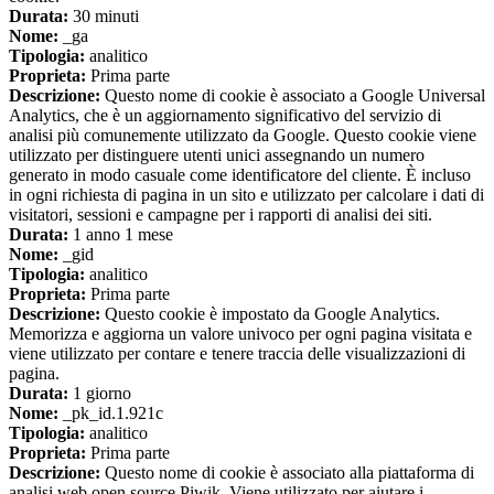
Durata:
30 minuti
Nome:
_ga
Tipologia:
analitico
Proprieta:
Prima parte
Descrizione:
Questo nome di cookie è associato a Google Universal
Analytics, che è un aggiornamento significativo del servizio di
analisi più comunemente utilizzato da Google. Questo cookie viene
utilizzato per distinguere utenti unici assegnando un numero
generato in modo casuale come identificatore del cliente. È incluso
in ogni richiesta di pagina in un sito e utilizzato per calcolare i dati di
visitatori, sessioni e campagne per i rapporti di analisi dei siti.
Durata:
1 anno 1 mese
Nome:
_gid
Tipologia:
analitico
Proprieta:
Prima parte
Descrizione:
Questo cookie è impostato da Google Analytics.
Memorizza e aggiorna un valore univoco per ogni pagina visitata e
viene utilizzato per contare e tenere traccia delle visualizzazioni di
pagina.
Durata:
1 giorno
Nome:
_pk_id.1.921c
Tipologia:
analitico
Proprieta:
Prima parte
Descrizione:
Questo nome di cookie è associato alla piattaforma di
analisi web open source Piwik. Viene utilizzato per aiutare i