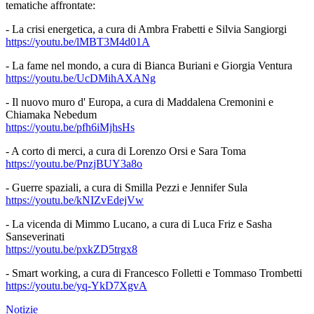
tematiche affrontate:
- La crisi energetica, a cura di Ambra Frabetti e Silvia Sangiorgi
https://youtu.be/lMBT3M4d01A
- La fame nel mondo, a cura di Bianca Buriani e Giorgia Ventura
https://youtu.be/UcDMihAXANg
- Il nuovo muro d' Europa, a cura di Maddalena Cremonini e
Chiamaka Nebedum
https://youtu.be/pfh6iMjhsHs
- A corto di merci, a cura di Lorenzo Orsi e Sara Toma
https://youtu.be/PnzjBUY3a8o
- Guerre spaziali, a cura di Smilla Pezzi e Jennifer Sula
https://youtu.be/kNIZvEdejVw
- La vicenda di Mimmo Lucano, a cura di Luca Friz e Sasha
Sanseverinati
https://youtu.be/pxkZD5trgx8
- Smart working, a cura di Francesco Folletti e Tommaso Trombetti
https://youtu.be/yq-YkD7XgvA
Notizie