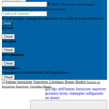
E-mail
Verrà inviato un messaggio
all'indirizzo indicato con le istruzioni necessarie.
E-mail inviata, si prega di controllare la casella di posta elettronica!
Errore
Chiudi
Successo
Chiudi
Informazione
Chiudi
Attendere...
Attendere il completamento dell'operazione...
Chiudi
Istituto di
Istruzione Superiore
Giordano Bruno