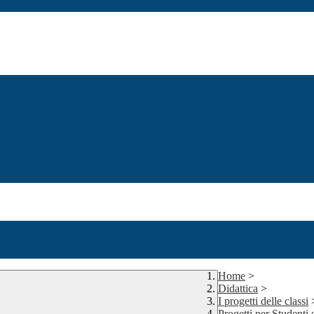
Home
>
Didattica
>
I progetti delle classi
Progetti per Studenti