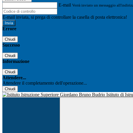
E-mail
Verrà inviato un messaggio all'indirizz
E-mail inviata, si prega di controllare la casella di posta elettronica!
Errore
Chiudi
Successo
Chiudi
Informazione
Chiudi
Attendere...
Attendere il completamento dell'operazione...
Chiudi
Istituto di Is