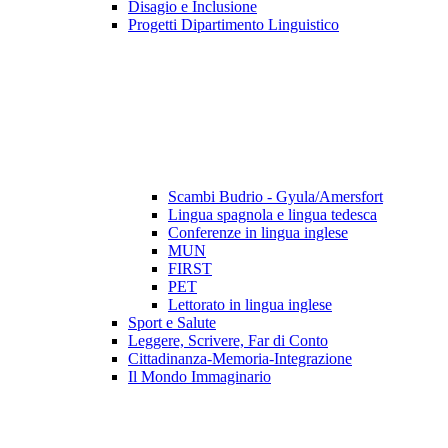
Disagio e Inclusione
Progetti Dipartimento Linguistico
Scambi Budrio - Gyula/Amersfort
Lingua spagnola e lingua tedesca
Conferenze in lingua inglese
MUN
FIRST
PET
Lettorato in lingua inglese
Sport e Salute
Leggere, Scrivere, Far di Conto
Cittadinanza-Memoria-Integrazione
Il Mondo Immaginario