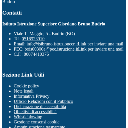
Budrio
Contatti
Istituto Istruzione Superiore Giordano Bruno Budrio
Viale 1° Maggio, 5 - Budrio (BO)
Tel:
0516923910
Email:
info@isibruno.istruzioneer.it
Link per inviare una mail
PEC:
bois00300a@pec.istruzione.it
Link per inviare una mail
C.F.: 80074410376
Sezione Link Utili
Cookie policy
Note legali
Informativa Privacy
Ufficio Relazioni con il Pubblico
Dichiarazione di accessibilità
Obiettivi di accessibilità
Whistleblowing
Gestione consensi cookie
Amministrazione trasparente