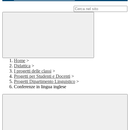
Campo di ricerca per le pagine del sito
Home
>
Didattica
>
I progetti delle classi
>
Progetti per Studenti e Docenti
>
Progetti Dipartimento Linguistico
>
Conferenze in lingua inglese