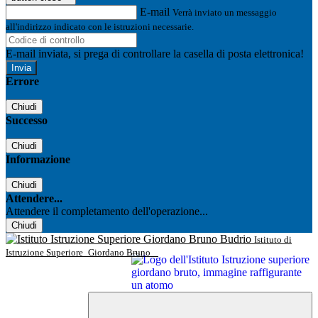
E-mail
Verrà inviato un messaggio
all'indirizzo indicato con le istruzioni necessarie.
E-mail inviata, si prega di controllare la casella di posta elettronica!
Errore
Chiudi
Successo
Chiudi
Informazione
Chiudi
Attendere...
Attendere il completamento dell'operazione...
Chiudi
Istituto di
Istruzione Superiore
Giordano Bruno