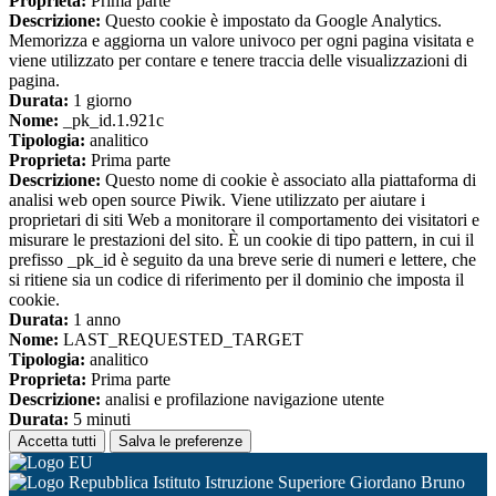
Proprieta:
Prima parte
Descrizione:
Questo cookie è impostato da Google Analytics.
Memorizza e aggiorna un valore univoco per ogni pagina visitata e
viene utilizzato per contare e tenere traccia delle visualizzazioni di
pagina.
Durata:
1 giorno
Nome:
_pk_id.1.921c
Tipologia:
analitico
Proprieta:
Prima parte
Descrizione:
Questo nome di cookie è associato alla piattaforma di
analisi web open source Piwik. Viene utilizzato per aiutare i
proprietari di siti Web a monitorare il comportamento dei visitatori e
misurare le prestazioni del sito. È un cookie di tipo pattern, in cui il
prefisso _pk_id è seguito da una breve serie di numeri e lettere, che
si ritiene sia un codice di riferimento per il dominio che imposta il
cookie.
Durata:
1 anno
Nome:
LAST_REQUESTED_TARGET
Tipologia:
analitico
Proprieta:
Prima parte
Descrizione:
analisi e profilazione navigazione utente
Durata:
5 minuti
Accetta tutti
Salva le preferenze
Istituto Istruzione Superiore Giordano Bruno