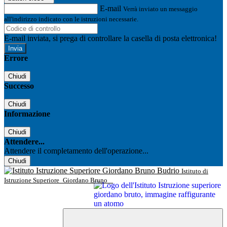
E-mail
Verrà inviato un messaggio
all'indirizzo indicato con le istruzioni necessarie.
E-mail inviata, si prega di controllare la casella di posta elettronica!
Errore
Chiudi
Successo
Chiudi
Informazione
Chiudi
Attendere...
Attendere il completamento dell'operazione...
Chiudi
Istituto di
Istruzione Superiore
Giordano Bruno