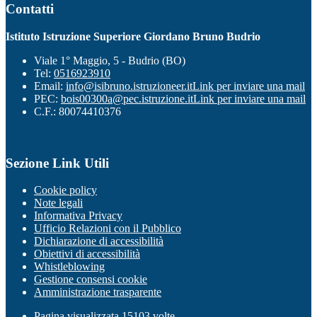
Contatti
Istituto Istruzione Superiore Giordano Bruno Budrio
Viale 1° Maggio, 5 - Budrio (BO)
Tel:
0516923910
Email:
info@isibruno.istruzioneer.it
Link per inviare una mail
PEC:
bois00300a@pec.istruzione.it
Link per inviare una mail
C.F.: 80074410376
Sezione Link Utili
Cookie policy
Note legali
Informativa Privacy
Ufficio Relazioni con il Pubblico
Dichiarazione di accessibilità
Obiettivi di accessibilità
Whistleblowing
Gestione consensi cookie
Amministrazione trasparente
Pagina visualizzata
15103
volte