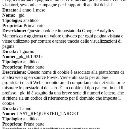
visitatori, sessioni e campagne per i rapporti di analisi dei siti.
Durata:
1 anno 1 mese
Nome:
_gid
Tipologia:
analitico
Proprieta:
Prima parte
Descrizione:
Questo cookie è impostato da Google Analytics.
Memorizza e aggiorna un valore univoco per ogni pagina visitata e
viene utilizzato per contare e tenere traccia delle visualizzazioni di
pagina.
Durata:
1 giorno
Nome:
_pk_id.1.921c
Tipologia:
analitico
Proprieta:
Prima parte
Descrizione:
Questo nome di cookie è associato alla piattaforma di
analisi web open source Piwik. Viene utilizzato per aiutare i
proprietari di siti Web a monitorare il comportamento dei visitatori e
misurare le prestazioni del sito. È un cookie di tipo pattern, in cui il
prefisso _pk_id è seguito da una breve serie di numeri e lettere, che
si ritiene sia un codice di riferimento per il dominio che imposta il
cookie.
Durata:
1 anno
Nome:
LAST_REQUESTED_TARGET
Tipologia:
analitico
Proprieta:
Prima parte