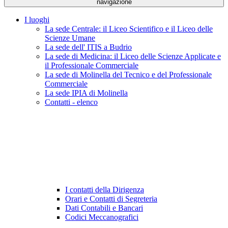
navigazione
I luoghi
La sede Centrale: il Liceo Scientifico e il Liceo delle
Scienze Umane
La sede dell' ITIS a Budrio
La sede di Medicina: il Liceo delle Scienze Applicate e
il Professionale Commerciale
La sede di Molinella del Tecnico e del Professionale
Commerciale
La sede IPIA di Molinella
Contatti - elenco
I contatti della Dirigenza
Orari e Contatti di Segreteria
Dati Contabili e Bancari
Codici Meccanografici