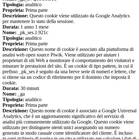
Tipologia:
analitico
Proprieta:
Prima parte
Descrizione:
Questo cookie viene utilizzato da Google Analytics
per mantenere lo stato della sessione.
Durata:
1 anno 1 mese
Nome:
_pk_ses.1.921c
Tipologia:
analitico
Proprieta:
Prima parte
Descrizione:
Questo nome di cookie è associato alla piattaforma di
analisi web open source Piwik. Viene utilizzato per aiutare i
proprietari di siti Web a monitorare il comportamento dei visitatori e
misurare le prestazioni del sito. È un cookie di tipo pattern, in cui il
prefisso _pk_ses è seguito da una breve serie di numeri e lettere, che
si ritiene sia un codice di riferimento per il dominio che imposta il
cookie.
Durata:
30 minuti
Nome:
_ga
Tipologia:
analitico
Proprieta:
Prima parte
Descrizione:
Questo nome di cookie è associato a Google Universal
Analytics, che è un aggiornamento significativo del servizio di
analisi più comunemente utilizzato da Google. Questo cookie viene
utilizzato per distinguere utenti unici assegnando un numero
generato in modo casuale come identificatore del cliente. È incluso
in ogni richiesta di pagina in un sito e utilizzato per calcolare i dati di