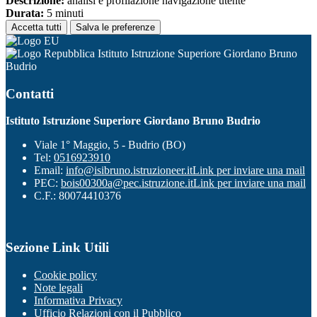
Descrizione:
analisi e profilazione navigazione utente
Durata:
5 minuti
Accetta tutti
Salva le preferenze
Istituto Istruzione Superiore Giordano Bruno
Budrio
Contatti
Istituto Istruzione Superiore Giordano Bruno Budrio
Viale 1° Maggio, 5 - Budrio (BO)
Tel:
0516923910
Email:
info@isibruno.istruzioneer.it
Link per inviare una mail
PEC:
bois00300a@pec.istruzione.it
Link per inviare una mail
C.F.: 80074410376
Sezione Link Utili
Cookie policy
Note legali
Informativa Privacy
Ufficio Relazioni con il Pubblico