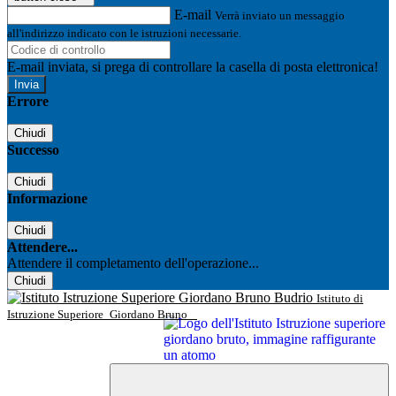
E-mail
Verrà inviato un messaggio
all'indirizzo indicato con le istruzioni necessarie.
E-mail inviata, si prega di controllare la casella di posta elettronica!
Errore
Chiudi
Successo
Chiudi
Informazione
Chiudi
Attendere...
Attendere il completamento dell'operazione...
Chiudi
Istituto di
Istruzione Superiore
Giordano Bruno