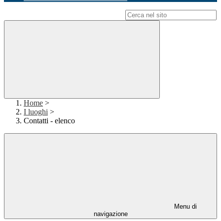
Campo di ricerca per le pagine del sito
Home
>
I luoghi
>
Contatti - elenco
Menu di
navigazione