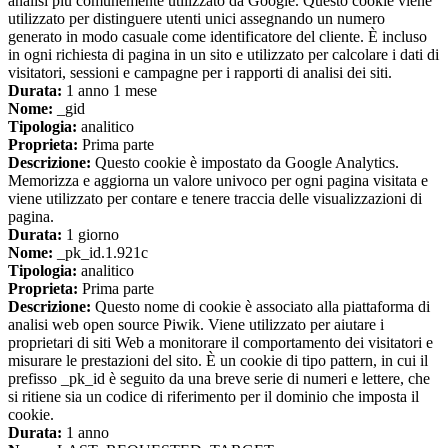
analisi più comunemente utilizzato da Google. Questo cookie viene
utilizzato per distinguere utenti unici assegnando un numero
generato in modo casuale come identificatore del cliente. È incluso
in ogni richiesta di pagina in un sito e utilizzato per calcolare i dati di
visitatori, sessioni e campagne per i rapporti di analisi dei siti.
Durata:
1 anno 1 mese
Nome:
_gid
Tipologia:
analitico
Proprieta:
Prima parte
Descrizione:
Questo cookie è impostato da Google Analytics.
Memorizza e aggiorna un valore univoco per ogni pagina visitata e
viene utilizzato per contare e tenere traccia delle visualizzazioni di
pagina.
Durata:
1 giorno
Nome:
_pk_id.1.921c
Tipologia:
analitico
Proprieta:
Prima parte
Descrizione:
Questo nome di cookie è associato alla piattaforma di
analisi web open source Piwik. Viene utilizzato per aiutare i
proprietari di siti Web a monitorare il comportamento dei visitatori e
misurare le prestazioni del sito. È un cookie di tipo pattern, in cui il
prefisso _pk_id è seguito da una breve serie di numeri e lettere, che
si ritiene sia un codice di riferimento per il dominio che imposta il
cookie.
Durata:
1 anno