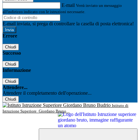
E-mail
Verrà inviato un messaggio
all'indirizzo indicato con le istruzioni necessarie.
E-mail inviata, si prega di controllare la casella di posta elettronica!
Errore
Chiudi
Successo
Chiudi
Informazione
Chiudi
Attendere...
Attendere il completamento dell'operazione...
Chiudi
Istituto di
Istruzione Superiore
Giordano Bruno