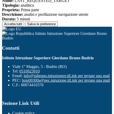
Nome:
LAST_REQUESTED_TARGET
Tipologia:
analitico
Proprieta:
Prima parte
Descrizione:
analisi e profilazione navigazione utente
Durata:
5 minuti
Accetta tutti
Salva le preferenze
Istituto Istruzione Superiore Giordano Bruno
Budrio
Contatti
Istituto Istruzione Superiore Giordano Bruno Budrio
Viale 1° Maggio, 5 - Budrio (BO)
Tel:
0516923910
Email:
info@isibruno.istruzioneer.it
Link per inviare una mail
PEC:
bois00300a@pec.istruzione.it
Link per inviare una mail
C.F.: 80074410376
Sezione Link Utili
Cookie policy