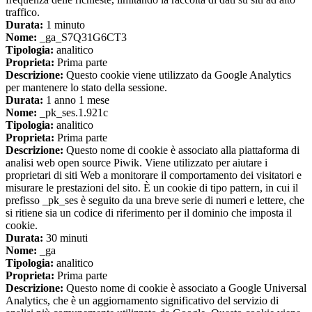
traffico.
Durata:
1 minuto
Nome:
_ga_S7Q31G6CT3
Tipologia:
analitico
Proprieta:
Prima parte
Descrizione:
Questo cookie viene utilizzato da Google Analytics
per mantenere lo stato della sessione.
Durata:
1 anno 1 mese
Nome:
_pk_ses.1.921c
Tipologia:
analitico
Proprieta:
Prima parte
Descrizione:
Questo nome di cookie è associato alla piattaforma di
analisi web open source Piwik. Viene utilizzato per aiutare i
proprietari di siti Web a monitorare il comportamento dei visitatori e
misurare le prestazioni del sito. È un cookie di tipo pattern, in cui il
prefisso _pk_ses è seguito da una breve serie di numeri e lettere, che
si ritiene sia un codice di riferimento per il dominio che imposta il
cookie.
Durata:
30 minuti
Nome:
_ga
Tipologia:
analitico
Proprieta:
Prima parte
Descrizione:
Questo nome di cookie è associato a Google Universal
Analytics, che è un aggiornamento significativo del servizio di