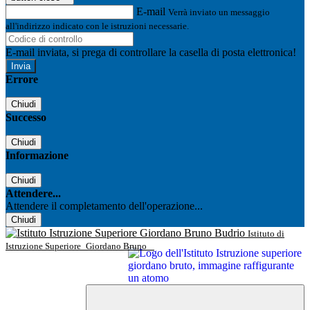
E-mail
Verrà inviato un messaggio
all'indirizzo indicato con le istruzioni necessarie.
E-mail inviata, si prega di controllare la casella di posta elettronica!
Errore
Chiudi
Successo
Chiudi
Informazione
Chiudi
Attendere...
Attendere il completamento dell'operazione...
Chiudi
Istituto di
Istruzione Superiore
Giordano Bruno