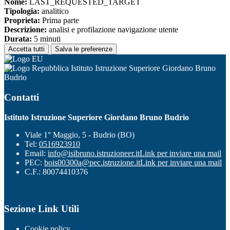
Nome:
LAST_REQUESTED_TARGET
Tipologia:
analitico
Proprieta:
Prima parte
Descrizione:
analisi e profilazione navigazione utente
Durata:
5 minuti
Accetta tutti
Salva le preferenze
Istituto Istruzione Superiore Giordano Bruno
Budrio
Contatti
Istituto Istruzione Superiore Giordano Bruno Budrio
Viale 1° Maggio, 5 - Budrio (BO)
Tel:
0516923910
Email:
info@isibruno.istruzioneer.it
Link per inviare una mail
PEC:
bois00300a@pec.istruzione.it
Link per inviare una mail
C.F.: 80074410376
Sezione Link Utili
Cookie policy