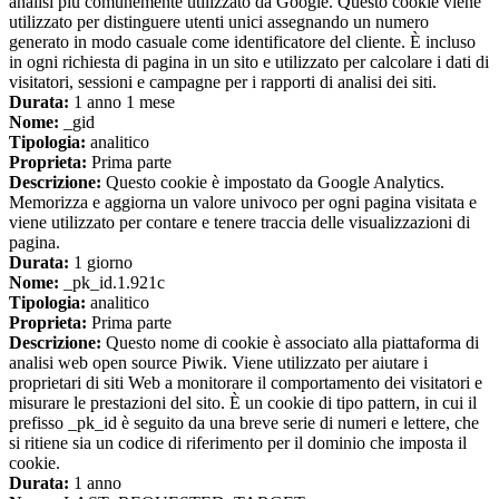
analisi più comunemente utilizzato da Google. Questo cookie viene
utilizzato per distinguere utenti unici assegnando un numero
generato in modo casuale come identificatore del cliente. È incluso
in ogni richiesta di pagina in un sito e utilizzato per calcolare i dati di
visitatori, sessioni e campagne per i rapporti di analisi dei siti.
Durata:
1 anno 1 mese
Nome:
_gid
Tipologia:
analitico
Proprieta:
Prima parte
Descrizione:
Questo cookie è impostato da Google Analytics.
Memorizza e aggiorna un valore univoco per ogni pagina visitata e
viene utilizzato per contare e tenere traccia delle visualizzazioni di
pagina.
Durata:
1 giorno
Nome:
_pk_id.1.921c
Tipologia:
analitico
Proprieta:
Prima parte
Descrizione:
Questo nome di cookie è associato alla piattaforma di
analisi web open source Piwik. Viene utilizzato per aiutare i
proprietari di siti Web a monitorare il comportamento dei visitatori e
misurare le prestazioni del sito. È un cookie di tipo pattern, in cui il
prefisso _pk_id è seguito da una breve serie di numeri e lettere, che
si ritiene sia un codice di riferimento per il dominio che imposta il
cookie.
Durata:
1 anno