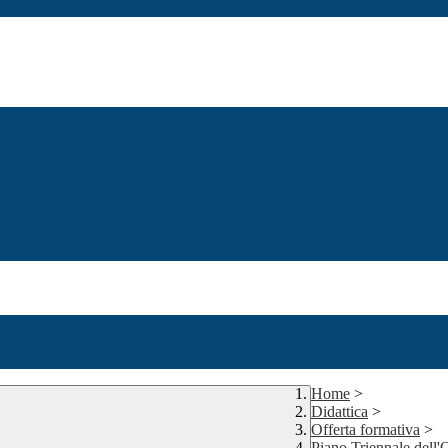
Home
>
Didattica
>
Offerta formativa
>
Piano Triennale dell'