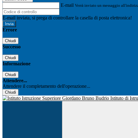
E-mail
Verrà inviato un messaggio all'indirizz
E-mail inviata, si prega di controllare la casella di posta elettronica!
Errore
Chiudi
Successo
Chiudi
Informazione
Chiudi
Attendere...
Attendere il completamento dell'operazione...
Chiudi
Istituto di Is