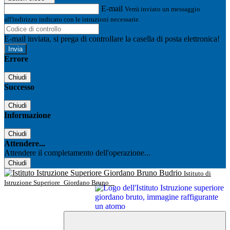
E-mail
Verrà inviato un messaggio
all'indirizzo indicato con le istruzioni necessarie.
E-mail inviata, si prega di controllare la casella di posta elettronica!
Errore
Chiudi
Successo
Chiudi
Informazione
Chiudi
Attendere...
Attendere il completamento dell'operazione...
Chiudi
Istituto di
Istruzione Superiore
Giordano Bruno