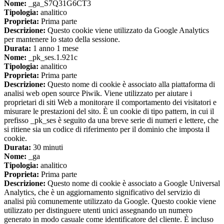
Nome:
_ga_S7Q31G6CT3
Tipologia:
analitico
Proprieta:
Prima parte
Descrizione:
Questo cookie viene utilizzato da Google Analytics
per mantenere lo stato della sessione.
Durata:
1 anno 1 mese
Nome:
_pk_ses.1.921c
Tipologia:
analitico
Proprieta:
Prima parte
Descrizione:
Questo nome di cookie è associato alla piattaforma di
analisi web open source Piwik. Viene utilizzato per aiutare i
proprietari di siti Web a monitorare il comportamento dei visitatori e
misurare le prestazioni del sito. È un cookie di tipo pattern, in cui il
prefisso _pk_ses è seguito da una breve serie di numeri e lettere, che
si ritiene sia un codice di riferimento per il dominio che imposta il
cookie.
Durata:
30 minuti
Nome:
_ga
Tipologia:
analitico
Proprieta:
Prima parte
Descrizione:
Questo nome di cookie è associato a Google Universal
Analytics, che è un aggiornamento significativo del servizio di
analisi più comunemente utilizzato da Google. Questo cookie viene
utilizzato per distinguere utenti unici assegnando un numero
generato in modo casuale come identificatore del cliente. È incluso