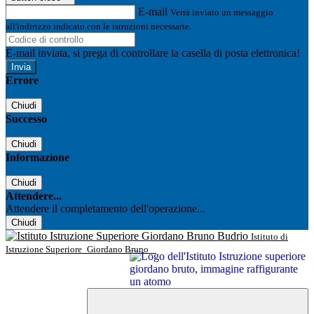
E-mail
Verrà inviato un messaggio
all'indirizzo indicato con le istruzioni necessarie.
E-mail inviata, si prega di controllare la casella di posta elettronica!
Errore
Chiudi
Successo
Chiudi
Informazione
Chiudi
Attendere...
Attendere il completamento dell'operazione...
Chiudi
Istituto di
Istruzione Superiore
Giordano Bruno