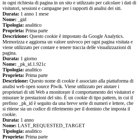
in ogni richiesta di pagina in un sito e utilizzato per calcolare i dati di
visitatori, sessioni e campagne per i rapporti di analisi dei siti.
Durata:
1 anno 1 mese
Nome:
_gid
Tipologia:
analitico
Proprieta:
Prima parte
Descrizione:
Questo cookie è impostato da Google Analytics.
Memorizza e aggiorna un valore univoco per ogni pagina visitata e
viene utilizzato per contare e tenere traccia delle visualizzazioni di
pagina.
Durata:
1 giorno
Nome:
_pk_id.1.921c
Tipologia:
analitico
Proprieta:
Prima parte
Descrizione:
Questo nome di cookie è associato alla piattaforma di
analisi web open source Piwik. Viene utilizzato per aiutare i
proprietari di siti Web a monitorare il comportamento dei visitatori e
misurare le prestazioni del sito. È un cookie di tipo pattern, in cui il
prefisso _pk_id è seguito da una breve serie di numeri e lettere, che
si ritiene sia un codice di riferimento per il dominio che imposta il
cookie.
Durata:
1 anno
Nome:
LAST_REQUESTED_TARGET
Tipologia:
analitico
Proprieta:
Prima parte