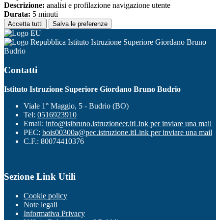
Descrizione:
analisi e profilazione navigazione utente
Durata:
5 minuti
Accetta tutti
Salva le preferenze
Istituto Istruzione Superiore Giordano Bruno
Budrio
Contatti
Istituto Istruzione Superiore Giordano Bruno Budrio
Viale 1° Maggio, 5 - Budrio (BO)
Tel:
0516923910
Email:
info@isibruno.istruzioneer.it
Link per inviare una mail
PEC:
bois00300a@pec.istruzione.it
Link per inviare una mail
C.F.: 80074410376
Sezione Link Utili
Cookie policy
Note legali
Informativa Privacy