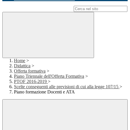
Campo di ricerca per le pagine del sito
Home
>
Didattica
>
Offerta formativa
>
Piano Triennale dell'Offerta Formativa
>
PTOF 2016-2019
>
Scelte conseguenti alle previsioni di cui alla legge 107/15
>
Piano formazione Docenti e ATA