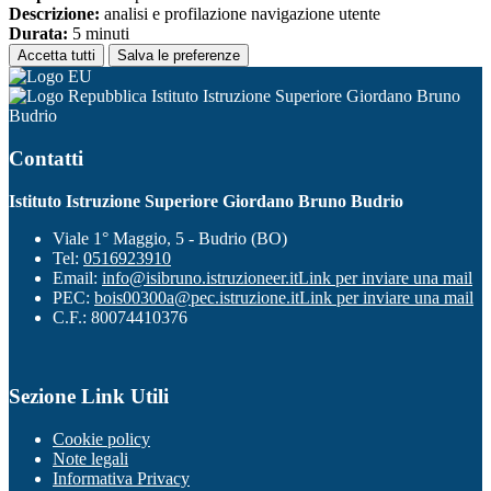
Descrizione:
analisi e profilazione navigazione utente
Durata:
5 minuti
Accetta tutti
Salva le preferenze
Istituto Istruzione Superiore Giordano Bruno
Budrio
Contatti
Istituto Istruzione Superiore Giordano Bruno Budrio
Viale 1° Maggio, 5 - Budrio (BO)
Tel:
0516923910
Email:
info@isibruno.istruzioneer.it
Link per inviare una mail
PEC:
bois00300a@pec.istruzione.it
Link per inviare una mail
C.F.: 80074410376
Sezione Link Utili
Cookie policy
Note legali
Informativa Privacy