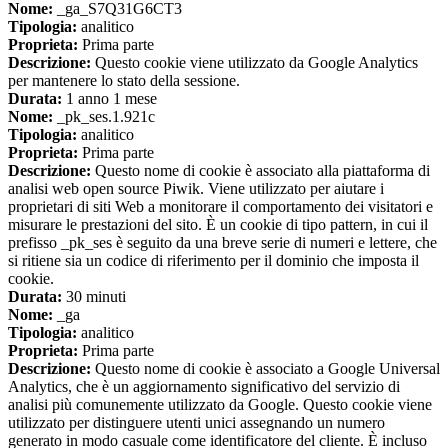
Nome:
_ga_S7Q31G6CT3
Tipologia:
analitico
Proprieta:
Prima parte
Descrizione:
Questo cookie viene utilizzato da Google Analytics
per mantenere lo stato della sessione.
Durata:
1 anno 1 mese
Nome:
_pk_ses.1.921c
Tipologia:
analitico
Proprieta:
Prima parte
Descrizione:
Questo nome di cookie è associato alla piattaforma di
analisi web open source Piwik. Viene utilizzato per aiutare i
proprietari di siti Web a monitorare il comportamento dei visitatori e
misurare le prestazioni del sito. È un cookie di tipo pattern, in cui il
prefisso _pk_ses è seguito da una breve serie di numeri e lettere, che
si ritiene sia un codice di riferimento per il dominio che imposta il
cookie.
Durata:
30 minuti
Nome:
_ga
Tipologia:
analitico
Proprieta:
Prima parte
Descrizione:
Questo nome di cookie è associato a Google Universal
Analytics, che è un aggiornamento significativo del servizio di
analisi più comunemente utilizzato da Google. Questo cookie viene
utilizzato per distinguere utenti unici assegnando un numero
generato in modo casuale come identificatore del cliente. È incluso