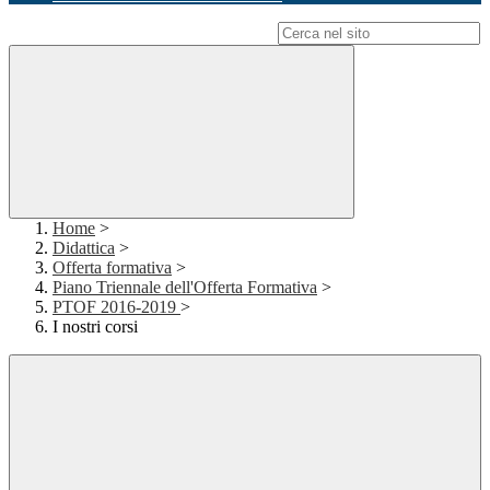
Campo di ricerca per le pagine del sito
Home
>
Didattica
>
Offerta formativa
>
Piano Triennale dell'Offerta Formativa
>
PTOF 2016-2019
>
I nostri corsi