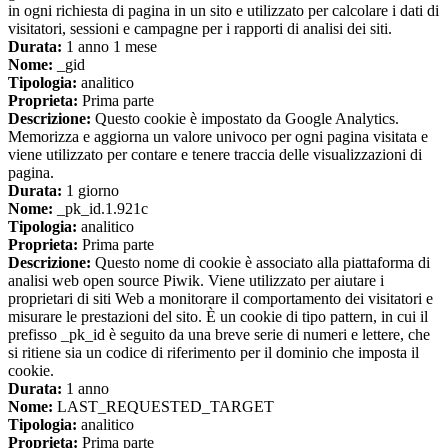
in ogni richiesta di pagina in un sito e utilizzato per calcolare i dati di
visitatori, sessioni e campagne per i rapporti di analisi dei siti.
Durata:
1 anno 1 mese
Nome:
_gid
Tipologia:
analitico
Proprieta:
Prima parte
Descrizione:
Questo cookie è impostato da Google Analytics.
Memorizza e aggiorna un valore univoco per ogni pagina visitata e
viene utilizzato per contare e tenere traccia delle visualizzazioni di
pagina.
Durata:
1 giorno
Nome:
_pk_id.1.921c
Tipologia:
analitico
Proprieta:
Prima parte
Descrizione:
Questo nome di cookie è associato alla piattaforma di
analisi web open source Piwik. Viene utilizzato per aiutare i
proprietari di siti Web a monitorare il comportamento dei visitatori e
misurare le prestazioni del sito. È un cookie di tipo pattern, in cui il
prefisso _pk_id è seguito da una breve serie di numeri e lettere, che
si ritiene sia un codice di riferimento per il dominio che imposta il
cookie.
Durata:
1 anno
Nome:
LAST_REQUESTED_TARGET
Tipologia:
analitico
Proprieta:
Prima parte