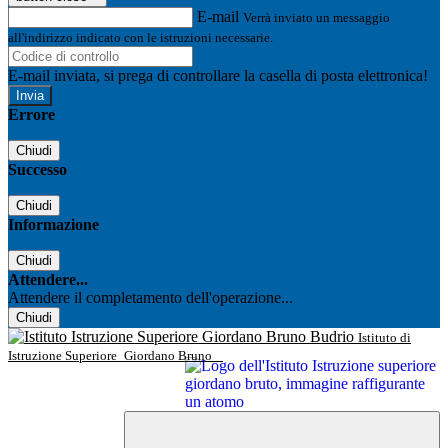
E-mail
Verrà inviato un messaggio
all'indirizzo indicato con le istruzioni necessarie.
E-mail inviata, si prega di controllare la casella di posta elettronica!
Errore
Chiudi
Successo
Chiudi
Informazione
Chiudi
Attendere...
Attendere il completamento dell'operazione...
Chiudi
Istituto di
Istruzione Superiore
Giordano Bruno