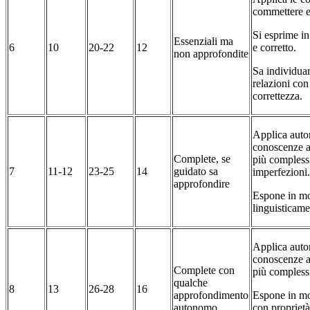
commettere er
Si esprime i
Essenziali ma
6
10
20-22
12
e corretto.
non approfondite
Sa individuar
relazioni con
correttezza.
Applica aut
conoscenze a
Complete, se
più compless
7
11-12
23-25
14
guidato sa
imperfezioni
approfondire
Espone in mo
linguisticame
Applica aut
conoscenze a
Complete con
più compless
qualche
8
13
26-28
16
approfondimento
Espone in mo
autonomo
con proprietà