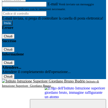
E-mail
Verrà inviato un messaggio
all'indirizzo indicato con le istruzioni necessarie.
E-mail inviata, si prega di controllare la casella di posta elettronica!
Errore
Chiudi
Successo
Chiudi
Informazione
Chiudi
Attendere...
Attendere il completamento dell'operazione...
Chiudi
Istituto di
Istruzione Superiore
Giordano Bruno