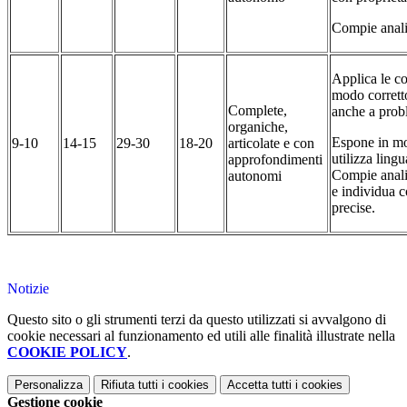
Compie analis
Applica le c
modo corret
Complete,
anche a prob
organiche,
Espone in mo
9-10
14-15
29-30
18-20
articolate e con
utilizza lingu
approfondimenti
Compie anali
autonomi
e individua c
precise.
Notizie
Questo sito o gli strumenti terzi da questo utilizzati si avvalgono di
cookie necessari al funzionamento ed utili alle finalità illustrate nella
COOKIE POLICY
.
Personalizza
Rifiuta tutti
i cookies
Accetta tutti
i cookies
Gestione cookie