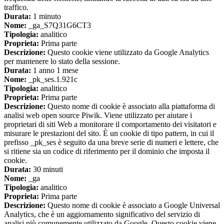
traffico.
Durata:
1 minuto
Nome:
_ga_S7Q31G6CT3
Tipologia:
analitico
Proprieta:
Prima parte
Descrizione:
Questo cookie viene utilizzato da Google Analytics
per mantenere lo stato della sessione.
Durata:
1 anno 1 mese
Nome:
_pk_ses.1.921c
Tipologia:
analitico
Proprieta:
Prima parte
Descrizione:
Questo nome di cookie è associato alla piattaforma di
analisi web open source Piwik. Viene utilizzato per aiutare i
proprietari di siti Web a monitorare il comportamento dei visitatori e
misurare le prestazioni del sito. È un cookie di tipo pattern, in cui il
prefisso _pk_ses è seguito da una breve serie di numeri e lettere, che
si ritiene sia un codice di riferimento per il dominio che imposta il
cookie.
Durata:
30 minuti
Nome:
_ga
Tipologia:
analitico
Proprieta:
Prima parte
Descrizione:
Questo nome di cookie è associato a Google Universal
Analytics, che è un aggiornamento significativo del servizio di
analisi più comunemente utilizzato da Google. Questo cookie viene