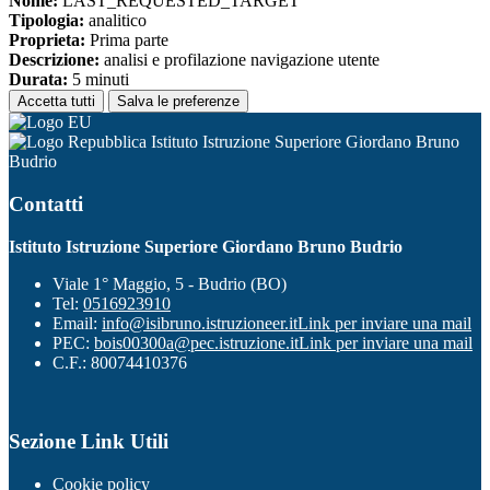
Nome:
LAST_REQUESTED_TARGET
Tipologia:
analitico
Proprieta:
Prima parte
Descrizione:
analisi e profilazione navigazione utente
Durata:
5 minuti
Accetta tutti
Salva le preferenze
Istituto Istruzione Superiore Giordano Bruno
Budrio
Contatti
Istituto Istruzione Superiore Giordano Bruno Budrio
Viale 1° Maggio, 5 - Budrio (BO)
Tel:
0516923910
Email:
info@isibruno.istruzioneer.it
Link per inviare una mail
PEC:
bois00300a@pec.istruzione.it
Link per inviare una mail
C.F.: 80074410376
Sezione Link Utili
Cookie policy