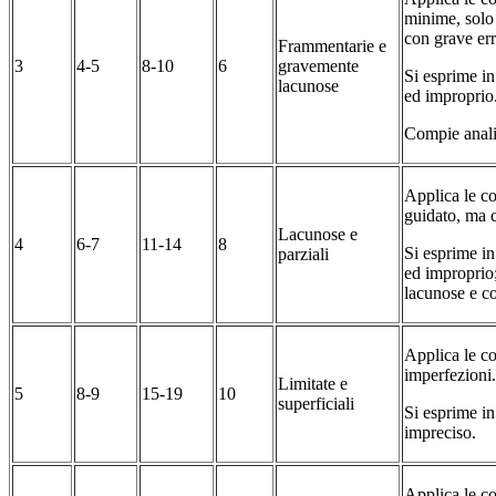
minime, solo
con grave err
Frammentarie e
3
4-5
8-10
6
gravemente
Si esprime i
lacunose
ed improprio
Compie analis
Applica le c
guidato, ma c
Lacunose e
4
6-7
11-14
8
Si esprime i
parziali
ed improprio
lacunose e co
Applica le c
imperfezioni.
Limitate e
5
8-9
15-19
10
superficiali
Si esprime i
impreciso.
Applica le c