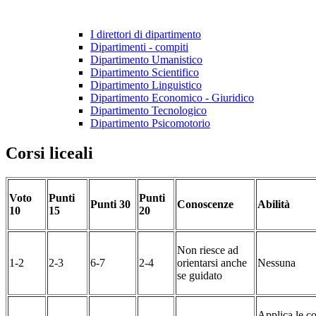
I direttori di dipartimento
Dipartimenti - compiti
Dipartimento Umanistico
Dipartimento Scientifico
Dipartimento Linguistico
Dipartimento Economico - Giuridico
Dipartimento Tecnologico
Dipartimento Psicomotorio
Corsi liceali
Voto
Punti
Punti
Punti
30
Conoscenze
Abilità
10
15
20
Non riesce ad
1-2
2-3
6-7
2-4
orientarsi anche
Nessuna
se guidato
Applica le c