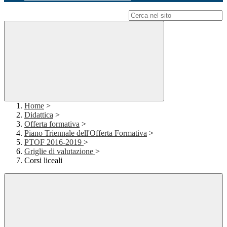
Campo di ricerca per le pagine del sito
Home
>
Didattica
>
Offerta formativa
>
Piano Triennale dell'Offerta Formativa
>
PTOF 2016-2019
>
Griglie di valutazione
>
Corsi liceali