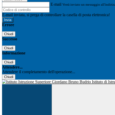
E-mail
Verrà inviato un messaggio all'indirizz
E-mail inviata, si prega di controllare la casella di posta elettronica!
Errore
Chiudi
Successo
Chiudi
Informazione
Chiudi
Attendere...
Attendere il completamento dell'operazione...
Chiudi
Istituto di Is