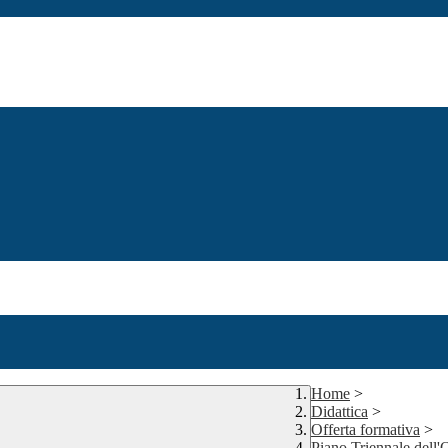
Home
>
Didattica
>
Offerta formativa
>
Piano Triennale dell'