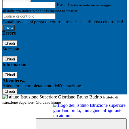
E-mail
Verrà inviato un messaggio
all'indirizzo indicato con le istruzioni necessarie.
E-mail inviata, si prega di controllare la casella di posta elettronica!
Errore
Chiudi
Successo
Chiudi
Informazione
Chiudi
Attendere...
Attendere il completamento dell'operazione...
Chiudi
Istituto di
Istruzione Superiore
Giordano Bruno