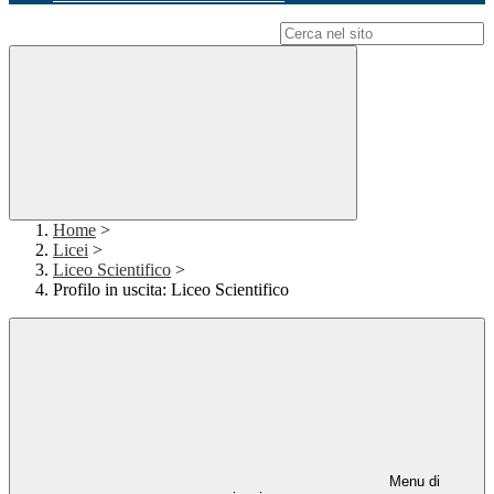
Campo di ricerca per le pagine del sito
Home
>
Licei
>
Liceo Scientifico
>
Profilo in uscita: Liceo Scientifico
Menu di