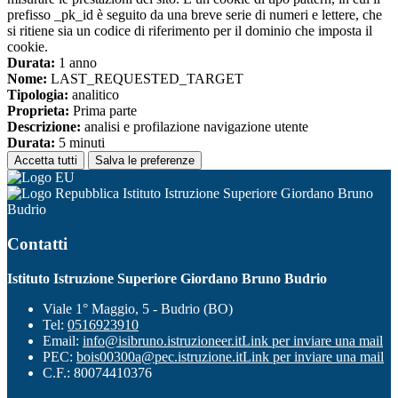
prefisso _pk_id è seguito da una breve serie di numeri e lettere, che
si ritiene sia un codice di riferimento per il dominio che imposta il
cookie.
Durata:
1 anno
Nome:
LAST_REQUESTED_TARGET
Tipologia:
analitico
Proprieta:
Prima parte
Descrizione:
analisi e profilazione navigazione utente
Durata:
5 minuti
Accetta tutti
Salva le preferenze
Istituto Istruzione Superiore Giordano Bruno
Budrio
Contatti
Istituto Istruzione Superiore Giordano Bruno Budrio
Viale 1° Maggio, 5 - Budrio (BO)
Tel:
0516923910
Email:
info@isibruno.istruzioneer.it
Link per inviare una mail
PEC:
bois00300a@pec.istruzione.it
Link per inviare una mail
C.F.: 80074410376