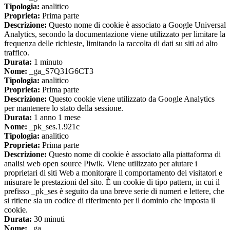
Tipologia:
analitico
Proprieta:
Prima parte
Descrizione:
Questo nome di cookie è associato a Google Universal
Analytics, secondo la documentazione viene utilizzato per limitare la
frequenza delle richieste, limitando la raccolta di dati su siti ad alto
traffico.
Durata:
1 minuto
Nome:
_ga_S7Q31G6CT3
Tipologia:
analitico
Proprieta:
Prima parte
Descrizione:
Questo cookie viene utilizzato da Google Analytics
per mantenere lo stato della sessione.
Durata:
1 anno 1 mese
Nome:
_pk_ses.1.921c
Tipologia:
analitico
Proprieta:
Prima parte
Descrizione:
Questo nome di cookie è associato alla piattaforma di
analisi web open source Piwik. Viene utilizzato per aiutare i
proprietari di siti Web a monitorare il comportamento dei visitatori e
misurare le prestazioni del sito. È un cookie di tipo pattern, in cui il
prefisso _pk_ses è seguito da una breve serie di numeri e lettere, che
si ritiene sia un codice di riferimento per il dominio che imposta il
cookie.
Durata:
30 minuti
Nome:
_ga