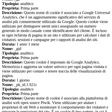
Tipologia:
analitico
Proprieta:
Prima parte
Descrizione:
Questo nome di cookie è associato a Google Universal
Analytics, che è un aggiornamento significativo del servizio di
analisi più comunemente utilizzato da Google. Questo cookie viene
utilizzato per distinguere utenti unici assegnando un numero
generato in modo casuale come identificatore del cliente. È incluso
in ogni richiesta di pagina in un sito e utilizzato per calcolare i dati di
visitatori, sessioni e campagne per i rapporti di analisi dei siti.
Durata:
1 anno 1 mese
Nome:
_gid
Tipologia:
analitico
Proprieta:
Prima parte
Descrizione:
Questo cookie è impostato da Google Analytics.
Memorizza e aggiorna un valore univoco per ogni pagina visitata e
viene utilizzato per contare e tenere traccia delle visualizzazioni di
pagina.
Durata:
1 giorno
Nome:
_pk_id.1.921c
Tipologia:
analitico
Proprieta:
Prima parte
Descrizione:
Questo nome di cookie è associato alla piattaforma di
analisi web open source Piwik. Viene utilizzato per aiutare i
proprietari di siti Web a monitorare il comportamento dei visitatori e
misurare le prestazioni del sito. È un cookie di tipo pattern, in cui il