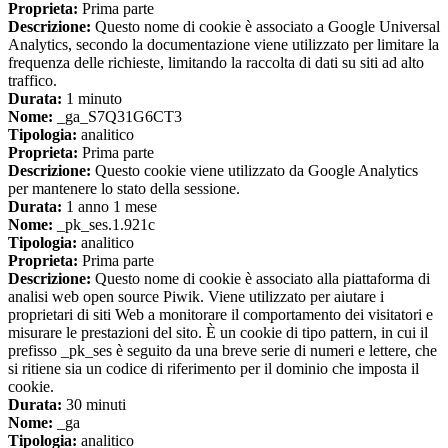
Proprieta:
Prima parte
Descrizione:
Questo nome di cookie è associato a Google Universal
Analytics, secondo la documentazione viene utilizzato per limitare la
frequenza delle richieste, limitando la raccolta di dati su siti ad alto
traffico.
Durata:
1 minuto
Nome:
_ga_S7Q31G6CT3
Tipologia:
analitico
Proprieta:
Prima parte
Descrizione:
Questo cookie viene utilizzato da Google Analytics
per mantenere lo stato della sessione.
Durata:
1 anno 1 mese
Nome:
_pk_ses.1.921c
Tipologia:
analitico
Proprieta:
Prima parte
Descrizione:
Questo nome di cookie è associato alla piattaforma di
analisi web open source Piwik. Viene utilizzato per aiutare i
proprietari di siti Web a monitorare il comportamento dei visitatori e
misurare le prestazioni del sito. È un cookie di tipo pattern, in cui il
prefisso _pk_ses è seguito da una breve serie di numeri e lettere, che
si ritiene sia un codice di riferimento per il dominio che imposta il
cookie.
Durata:
30 minuti
Nome:
_ga
Tipologia:
analitico