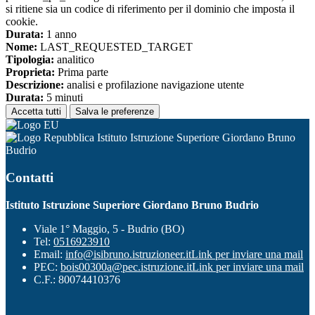
si ritiene sia un codice di riferimento per il dominio che imposta il
cookie.
Durata:
1 anno
Nome:
LAST_REQUESTED_TARGET
Tipologia:
analitico
Proprieta:
Prima parte
Descrizione:
analisi e profilazione navigazione utente
Durata:
5 minuti
Accetta tutti
Salva le preferenze
Istituto Istruzione Superiore Giordano Bruno
Budrio
Contatti
Istituto Istruzione Superiore Giordano Bruno Budrio
Viale 1° Maggio, 5 - Budrio (BO)
Tel:
0516923910
Email:
info@isibruno.istruzioneer.it
Link per inviare una mail
PEC:
bois00300a@pec.istruzione.it
Link per inviare una mail
C.F.: 80074410376