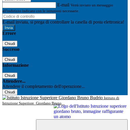
E-mail
Verrà inviato un messaggio
all'indirizzo indicato con le istruzioni necessarie.
E-mail inviata, si prega di controllare la casella di posta elettronica!
Errore
Chiudi
Successo
Chiudi
Informazione
Chiudi
Attendere...
Attendere il completamento dell'operazione...
Chiudi
Istituto di
Istruzione Superiore
Giordano Bruno