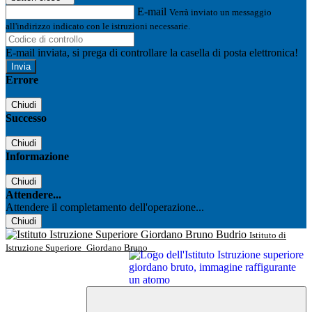
E-mail
Verrà inviato un messaggio
all'indirizzo indicato con le istruzioni necessarie.
E-mail inviata, si prega di controllare la casella di posta elettronica!
Errore
Chiudi
Successo
Chiudi
Informazione
Chiudi
Attendere...
Attendere il completamento dell'operazione...
Chiudi
Istituto di
Istruzione Superiore
Giordano Bruno