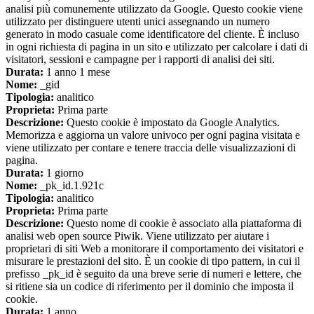
analisi più comunemente utilizzato da Google. Questo cookie viene
utilizzato per distinguere utenti unici assegnando un numero
generato in modo casuale come identificatore del cliente. È incluso
in ogni richiesta di pagina in un sito e utilizzato per calcolare i dati di
visitatori, sessioni e campagne per i rapporti di analisi dei siti.
Durata:
1 anno 1 mese
Nome:
_gid
Tipologia:
analitico
Proprieta:
Prima parte
Descrizione:
Questo cookie è impostato da Google Analytics.
Memorizza e aggiorna un valore univoco per ogni pagina visitata e
viene utilizzato per contare e tenere traccia delle visualizzazioni di
pagina.
Durata:
1 giorno
Nome:
_pk_id.1.921c
Tipologia:
analitico
Proprieta:
Prima parte
Descrizione:
Questo nome di cookie è associato alla piattaforma di
analisi web open source Piwik. Viene utilizzato per aiutare i
proprietari di siti Web a monitorare il comportamento dei visitatori e
misurare le prestazioni del sito. È un cookie di tipo pattern, in cui il
prefisso _pk_id è seguito da una breve serie di numeri e lettere, che
si ritiene sia un codice di riferimento per il dominio che imposta il
cookie.
Durata:
1 anno