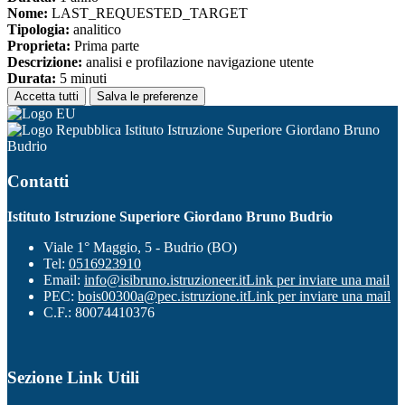
Nome:
LAST_REQUESTED_TARGET
Tipologia:
analitico
Proprieta:
Prima parte
Descrizione:
analisi e profilazione navigazione utente
Durata:
5 minuti
Accetta tutti
Salva le preferenze
Istituto Istruzione Superiore Giordano Bruno
Budrio
Contatti
Istituto Istruzione Superiore Giordano Bruno Budrio
Viale 1° Maggio, 5 - Budrio (BO)
Tel:
0516923910
Email:
info@isibruno.istruzioneer.it
Link per inviare una mail
PEC:
bois00300a@pec.istruzione.it
Link per inviare una mail
C.F.: 80074410376
Sezione Link Utili