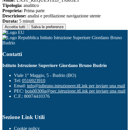
Nome:
LAST_REQUESTED_TARGET
Tipologia:
analitico
Proprieta:
Prima parte
Descrizione:
analisi e profilazione navigazione utente
Durata:
5 minuti
Accetta tutti
Salva le preferenze
Istituto Istruzione Superiore Giordano Bruno
Budrio
Contatti
Istituto Istruzione Superiore Giordano Bruno Budrio
Viale 1° Maggio, 5 - Budrio (BO)
Tel:
0516923910
Email:
info@isibruno.istruzioneer.it
Link per inviare una mail
PEC:
bois00300a@pec.istruzione.it
Link per inviare una mail
C.F.: 80074410376
Sezione Link Utili
Cookie policy