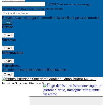
E-mail
Verrà inviato un messaggio
all'indirizzo indicato con le istruzioni necessarie.
E-mail inviata, si prega di controllare la casella di posta elettronica!
Errore
Chiudi
Successo
Chiudi
Informazione
Chiudi
Attendere...
Attendere il completamento dell'operazione...
Chiudi
Istituto di
Istruzione Superiore
Giordano Bruno