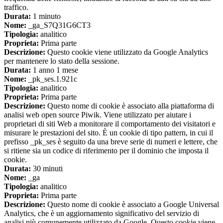
traffico.
Durata:
1 minuto
Nome:
_ga_S7Q31G6CT3
Tipologia:
analitico
Proprieta:
Prima parte
Descrizione:
Questo cookie viene utilizzato da Google Analytics
per mantenere lo stato della sessione.
Durata:
1 anno 1 mese
Nome:
_pk_ses.1.921c
Tipologia:
analitico
Proprieta:
Prima parte
Descrizione:
Questo nome di cookie è associato alla piattaforma di
analisi web open source Piwik. Viene utilizzato per aiutare i
proprietari di siti Web a monitorare il comportamento dei visitatori e
misurare le prestazioni del sito. È un cookie di tipo pattern, in cui il
prefisso _pk_ses è seguito da una breve serie di numeri e lettere, che
si ritiene sia un codice di riferimento per il dominio che imposta il
cookie.
Durata:
30 minuti
Nome:
_ga
Tipologia:
analitico
Proprieta:
Prima parte
Descrizione:
Questo nome di cookie è associato a Google Universal
Analytics, che è un aggiornamento significativo del servizio di
analisi più comunemente utilizzato da Google. Questo cookie viene