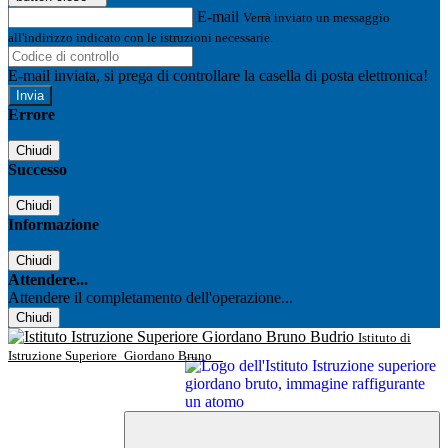
E-mail
Verrà inviato un messaggio
all'indirizzo indicato con le istruzioni necessarie.
E-mail inviata, si prega di controllare la casella di posta elettronica!
Errore
Chiudi
Successo
Chiudi
Informazione
Chiudi
Attendere...
Attendere il completamento dell'operazione...
Chiudi
Istituto di
Istruzione Superiore
Giordano Bruno