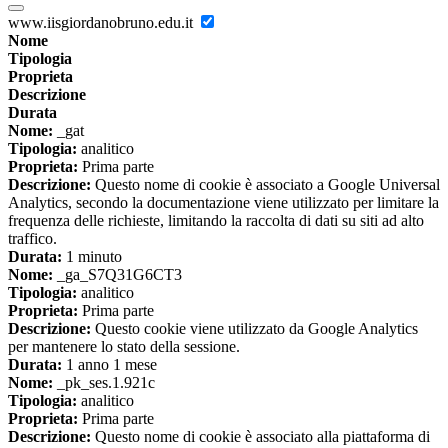
www.iisgiordanobruno.edu.it
Nome
Tipologia
Proprieta
Descrizione
Durata
Nome:
_gat
Tipologia:
analitico
Proprieta:
Prima parte
Descrizione:
Questo nome di cookie è associato a Google Universal
Analytics, secondo la documentazione viene utilizzato per limitare la
frequenza delle richieste, limitando la raccolta di dati su siti ad alto
traffico.
Durata:
1 minuto
Nome:
_ga_S7Q31G6CT3
Tipologia:
analitico
Proprieta:
Prima parte
Descrizione:
Questo cookie viene utilizzato da Google Analytics
per mantenere lo stato della sessione.
Durata:
1 anno 1 mese
Nome:
_pk_ses.1.921c
Tipologia:
analitico
Proprieta:
Prima parte
Descrizione:
Questo nome di cookie è associato alla piattaforma di