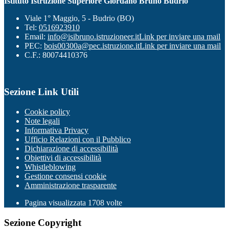
Istituto Istruzione Superiore Giordano Bruno Budrio
Viale 1° Maggio, 5 - Budrio (BO)
Tel:
0516923910
Email:
info@isibruno.istruzioneer.it
Link per inviare una mail
PEC:
bois00300a@pec.istruzione.it
Link per inviare una mail
C.F.: 80074410376
Sezione Link Utili
Cookie policy
Note legali
Informativa Privacy
Ufficio Relazioni con il Pubblico
Dichiarazione di accessibilità
Obiettivi di accessibilità
Whistleblowing
Gestione consensi cookie
Amministrazione trasparente
Pagina visualizzata
1708
volte
Sezione Copyright