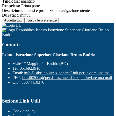
Tipologia:
analitico
Proprieta:
Prima parte
Descrizione:
analisi e profilazione navigazione utente
Durata:
5 minuti
Accetta tutti
Salva le preferenze
Istituto Istruzione Superiore Giordano Bruno
Budrio
Contatti
Istituto Istruzione Superiore Giordano Bruno Budrio
Viale 1° Maggio, 5 - Budrio (BO)
Tel:
0516923910
Email:
info@isibruno.istruzioneer.it
Link per inviare una mail
PEC:
bois00300a@pec.istruzione.it
Link per inviare una mail
C.F.: 80074410376
Sezione Link Utili
Cookie policy
Note legali