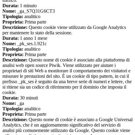
traffico.
Durata:
1 minuto
Nome:
_ga_S7Q31G6CT3
Tipologia:
analitico
Proprieta:
Prima parte
Descrizione:
Questo cookie viene utilizzato da Google Analytics
per mantenere lo stato della sessione.
Durata:
1 anno 1 mese
Nome:
_pk_ses.1.921c
Tipologia:
analitico
Proprieta:
Prima parte
Descrizione:
Questo nome di cookie è associato alla piattaforma di
analisi web open source Piwik. Viene utilizzato per aiutare i
proprietari di siti Web a monitorare il comportamento dei visitatori e
misurare le prestazioni del sito. È un cookie di tipo pattern, in cui il
prefisso _pk_ses è seguito da una breve serie di numeri e lettere, che
si ritiene sia un codice di riferimento per il dominio che imposta il
cookie.
Durata:
30 minuti
Nome:
_ga
Tipologia:
analitico
Proprieta:
Prima parte
Descrizione:
Questo nome di cookie è associato a Google Universal
Analytics, che è un aggiornamento significativo del servizio di
analisi più comunemente utilizzato da Google. Questo cookie viene