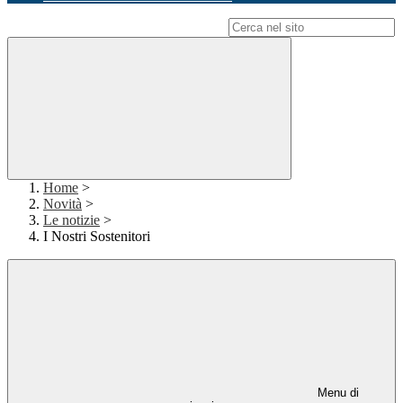
Campo di ricerca per le pagine del sito
Home
>
Novità
>
Le notizie
>
I Nostri Sostenitori
Menu di