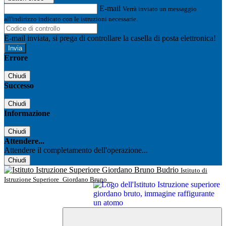
E-mail
Verrà inviato un messaggio
all'indirizzo indicato con le istruzioni necessarie.
E-mail inviata, si prega di controllare la casella di posta elettronica!
Errore
Chiudi
Successo
Chiudi
Informazione
Chiudi
Attendere...
Attendere il completamento dell'operazione...
Chiudi
Istituto di
Istruzione Superiore
Giordano Bruno