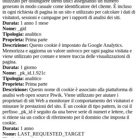
utilizzato per distinguere utenti unici assegnando un numero
generato in modo casuale come identificatore del cliente. È incluso
in ogni richiesta di pagina in un sito e utilizzato per calcolare i dati di
visitatori, sessioni e campagne per i rapporti di analisi dei siti.
Durata:
1 anno 1 mese
Nome:
_gid
Tipologia:
analitico
Proprieta:
Prima parte
Descrizione:
Questo cookie è impostato da Google Analytics.
Memorizza e aggiorna un valore univoco per ogni pagina visitata e
viene utilizzato per contare e tenere traccia delle visualizzazioni di
pagina.
Durata:
1 giorno
Nome:
_pk_id.1.921c
Tipologia:
analitico
Proprieta:
Prima parte
Descrizione:
Questo nome di cookie è associato alla piattaforma di
analisi web open source Piwik. Viene utilizzato per aiutare i
proprietari di siti Web a monitorare il comportamento dei visitatori e
misurare le prestazioni del sito. È un cookie di tipo pattern, in cui il
prefisso _pk_id è seguito da una breve serie di numeri e lettere, che
si ritiene sia un codice di riferimento per il dominio che imposta il
cookie.
Durata:
1 anno
Nome:
LAST_REQUESTED_TARGET