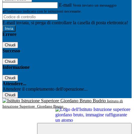
E-mail
Verrà inviato un messaggio
all'indirizzo indicato con le istruzioni necessarie.
E-mail inviata, si prega di controllare la casella di posta elettronica!
Errore
Chiudi
Successo
Chiudi
Informazione
Chiudi
Attendere...
Attendere il completamento dell'operazione...
Chiudi
Istituto di
Istruzione Superiore
Giordano Bruno