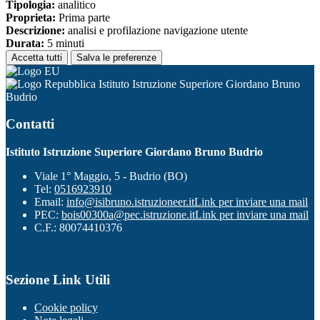
Tipologia:
analitico
Proprieta:
Prima parte
Descrizione:
analisi e profilazione navigazione utente
Durata:
5 minuti
Accetta tutti
Salva le preferenze
Istituto Istruzione Superiore Giordano Bruno
Budrio
Contatti
Istituto Istruzione Superiore Giordano Bruno Budrio
Viale 1° Maggio, 5 - Budrio (BO)
Tel:
0516923910
Email:
info@isibruno.istruzioneer.it
Link per inviare una mail
PEC:
bois00300a@pec.istruzione.it
Link per inviare una mail
C.F.: 80074410376
Sezione Link Utili
Cookie policy