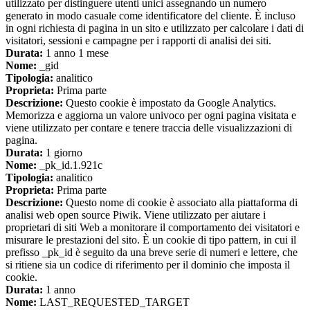
utilizzato per distinguere utenti unici assegnando un numero
generato in modo casuale come identificatore del cliente. È incluso
in ogni richiesta di pagina in un sito e utilizzato per calcolare i dati di
visitatori, sessioni e campagne per i rapporti di analisi dei siti.
Durata:
1 anno 1 mese
Nome:
_gid
Tipologia:
analitico
Proprieta:
Prima parte
Descrizione:
Questo cookie è impostato da Google Analytics.
Memorizza e aggiorna un valore univoco per ogni pagina visitata e
viene utilizzato per contare e tenere traccia delle visualizzazioni di
pagina.
Durata:
1 giorno
Nome:
_pk_id.1.921c
Tipologia:
analitico
Proprieta:
Prima parte
Descrizione:
Questo nome di cookie è associato alla piattaforma di
analisi web open source Piwik. Viene utilizzato per aiutare i
proprietari di siti Web a monitorare il comportamento dei visitatori e
misurare le prestazioni del sito. È un cookie di tipo pattern, in cui il
prefisso _pk_id è seguito da una breve serie di numeri e lettere, che
si ritiene sia un codice di riferimento per il dominio che imposta il
cookie.
Durata:
1 anno
Nome:
LAST_REQUESTED_TARGET