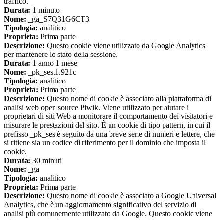
traffico.
Durata:
1 minuto
Nome:
_ga_S7Q31G6CT3
Tipologia:
analitico
Proprieta:
Prima parte
Descrizione:
Questo cookie viene utilizzato da Google Analytics
per mantenere lo stato della sessione.
Durata:
1 anno 1 mese
Nome:
_pk_ses.1.921c
Tipologia:
analitico
Proprieta:
Prima parte
Descrizione:
Questo nome di cookie è associato alla piattaforma di
analisi web open source Piwik. Viene utilizzato per aiutare i
proprietari di siti Web a monitorare il comportamento dei visitatori e
misurare le prestazioni del sito. È un cookie di tipo pattern, in cui il
prefisso _pk_ses è seguito da una breve serie di numeri e lettere, che
si ritiene sia un codice di riferimento per il dominio che imposta il
cookie.
Durata:
30 minuti
Nome:
_ga
Tipologia:
analitico
Proprieta:
Prima parte
Descrizione:
Questo nome di cookie è associato a Google Universal
Analytics, che è un aggiornamento significativo del servizio di
analisi più comunemente utilizzato da Google. Questo cookie viene