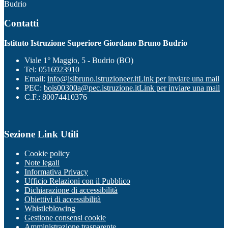
Budrio
Contatti
Istituto Istruzione Superiore Giordano Bruno Budrio
Viale 1° Maggio, 5 - Budrio (BO)
Tel:
0516923910
Email:
info@isibruno.istruzioneer.it
Link per inviare una mail
PEC:
bois00300a@pec.istruzione.it
Link per inviare una mail
C.F.: 80074410376
Sezione Link Utili
Cookie policy
Note legali
Informativa Privacy
Ufficio Relazioni con il Pubblico
Dichiarazione di accessibilità
Obiettivi di accessibilità
Whistleblowing
Gestione consensi cookie
Amministrazione trasparente