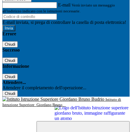
E-mail
Verrà inviato un messaggio
all'indirizzo indicato con le istruzioni necessarie.
E-mail inviata, si prega di controllare la casella di posta elettronica!
Errore
Chiudi
Successo
Chiudi
Informazione
Chiudi
Attendere...
Attendere il completamento dell'operazione...
Chiudi
Istituto di
Istruzione Superiore
Giordano Bruno