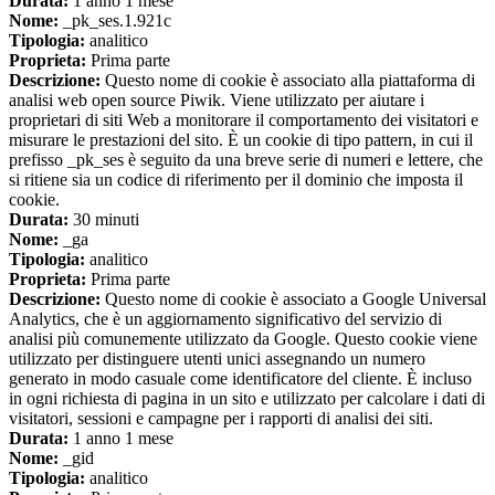
Durata:
1 anno 1 mese
Nome:
_pk_ses.1.921c
Tipologia:
analitico
Proprieta:
Prima parte
Descrizione:
Questo nome di cookie è associato alla piattaforma di
analisi web open source Piwik. Viene utilizzato per aiutare i
proprietari di siti Web a monitorare il comportamento dei visitatori e
misurare le prestazioni del sito. È un cookie di tipo pattern, in cui il
prefisso _pk_ses è seguito da una breve serie di numeri e lettere, che
si ritiene sia un codice di riferimento per il dominio che imposta il
cookie.
Durata:
30 minuti
Nome:
_ga
Tipologia:
analitico
Proprieta:
Prima parte
Descrizione:
Questo nome di cookie è associato a Google Universal
Analytics, che è un aggiornamento significativo del servizio di
analisi più comunemente utilizzato da Google. Questo cookie viene
utilizzato per distinguere utenti unici assegnando un numero
generato in modo casuale come identificatore del cliente. È incluso
in ogni richiesta di pagina in un sito e utilizzato per calcolare i dati di
visitatori, sessioni e campagne per i rapporti di analisi dei siti.
Durata:
1 anno 1 mese
Nome:
_gid
Tipologia:
analitico