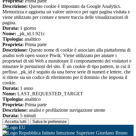
Proprieta:
Prima parte
Descrizione:
Questo cookie è impostato da Google Analytics.
Memorizza e aggiorna un valore univoco per ogni pagina visitata e
viene utilizzato per contare e tenere traccia delle visualizzazioni di
pagina.
Durata:
1 giorno
Nome:
_pk_id.1.921c
Tipologia:
analitico
Proprieta:
Prima parte
Descrizione:
Questo nome di cookie è associato alla piattaforma di
analisi web open source Piwik. Viene utilizzato per aiutare i
proprietari di siti Web a monitorare il comportamento dei visitatori e
misurare le prestazioni del sito. È un cookie di tipo pattern, in cui il
prefisso _pk_id è seguito da una breve serie di numeri e lettere, che
si ritiene sia un codice di riferimento per il dominio che imposta il
cookie.
Durata:
1 anno
Nome:
LAST_REQUESTED_TARGET
Tipologia:
analitico
Proprieta:
Prima parte
Descrizione:
analisi e profilazione navigazione utente
Durata:
5 minuti
Accetta tutti
Salva le preferenze
Istituto Istruzione Superiore Giordano Bruno