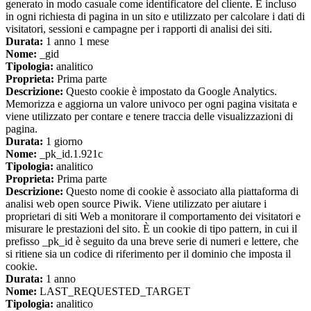
generato in modo casuale come identificatore del cliente. È incluso
in ogni richiesta di pagina in un sito e utilizzato per calcolare i dati di
visitatori, sessioni e campagne per i rapporti di analisi dei siti.
Durata:
1 anno 1 mese
Nome:
_gid
Tipologia:
analitico
Proprieta:
Prima parte
Descrizione:
Questo cookie è impostato da Google Analytics.
Memorizza e aggiorna un valore univoco per ogni pagina visitata e
viene utilizzato per contare e tenere traccia delle visualizzazioni di
pagina.
Durata:
1 giorno
Nome:
_pk_id.1.921c
Tipologia:
analitico
Proprieta:
Prima parte
Descrizione:
Questo nome di cookie è associato alla piattaforma di
analisi web open source Piwik. Viene utilizzato per aiutare i
proprietari di siti Web a monitorare il comportamento dei visitatori e
misurare le prestazioni del sito. È un cookie di tipo pattern, in cui il
prefisso _pk_id è seguito da una breve serie di numeri e lettere, che
si ritiene sia un codice di riferimento per il dominio che imposta il
cookie.
Durata:
1 anno
Nome:
LAST_REQUESTED_TARGET
Tipologia:
analitico