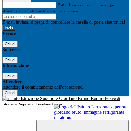
E-mail
Verrà inviato un messaggio
all'indirizzo indicato con le istruzioni necessarie.
E-mail inviata, si prega di controllare la casella di posta elettronica!
Errore
Chiudi
Successo
Chiudi
Informazione
Chiudi
Attendere...
Attendere il completamento dell'operazione...
Chiudi
Istituto di
Istruzione Superiore
Giordano Bruno