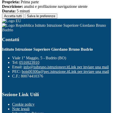
Proprieta:
Prima parte
Descrizione:
analisi e profilazione navigazione utente
Durata:
5 minuti
Accetta tutti
Salva le preferenze
Istituto Istruzione Superiore Giordano Bruno
Budrio
Contatti
Istituto Istruzione Superiore Giordano Bruno Budrio
Viale 1° Maggio, 5 - Budrio (BO)
Tel:
0516923910
Email:
info@isibruno.istruzioneer.it
Link per inviare una mail
PEC:
bois00300a@pec.istruzione.it
Link per inviare una mail
C.F.: 80074410376
Sezione Link Utili
Cookie policy
Note legali