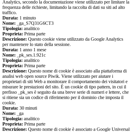
Analytics, secondo la documentazione viene utilizzato per limitare la
frequenza delle richieste, limitando la raccolta di dati su siti ad alto
traffico.
Durata:
1 minuto
Nome:
_ga_S7Q31G6CT3
Tipologia:
analitico
Proprieta:
Prima parte
Descrizione:
Questo cookie viene utilizzato da Google Analytics
per mantenere lo stato della sessione.
Durata:
1 anno 1 mese
Nome:
_pk_ses.1.921c
Tipologia:
analitico
Proprieta:
Prima parte
Descrizione:
Questo nome di cookie è associato alla piattaforma di
analisi web open source Piwik. Viene utilizzato per aiutare i
proprietari di siti Web a monitorare il comportamento dei visitatori e
misurare le prestazioni del sito. È un cookie di tipo pattern, in cui il
prefisso _pk_ses è seguito da una breve serie di numeri e lettere, che
si ritiene sia un codice di riferimento per il dominio che imposta il
cookie.
Durata:
30 minuti
Nome:
_ga
Tipologia:
analitico
Proprieta:
Prima parte
Descrizione:
Questo nome di cookie è associato a Google Universal