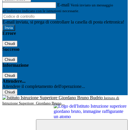
E-mail
Verrà inviato un messaggio
all'indirizzo indicato con le istruzioni necessarie.
E-mail inviata, si prega di controllare la casella di posta elettronica!
Errore
Chiudi
Successo
Chiudi
Informazione
Chiudi
Attendere...
Attendere il completamento dell'operazione...
Chiudi
Istituto di
Istruzione Superiore
Giordano Bruno