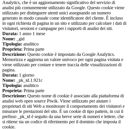
Analytics, che è un aggiornamento significativo del servizio di
analisi più comunemente utilizzato da Google. Questo cookie viene
utilizzato per distinguere utenti unici assegnando un numero
generato in modo casuale come identificatore del cliente. È incluso
in ogni richiesta di pagina in un sito e utilizzato per calcolare i dati di
visitatori, sessioni e campagne per i rapporti di analisi dei siti.
Durata:
1 anno 1 mese
Nome:
_gid
Tipologia:
analitico
Proprieta:
Prima parte
Descrizione:
Questo cookie è impostato da Google Analytics.
Memorizza e aggiorna un valore univoco per ogni pagina visitata e
viene utilizzato per contare e tenere traccia delle visualizzazioni di
pagina.
Durata:
1 giorno
Nome:
_pk_id.1.921c
Tipologia:
analitico
Proprieta:
Prima parte
Descrizione:
Questo nome di cookie è associato alla piattaforma di
analisi web open source Piwik. Viene utilizzato per aiutare i
proprietari di siti Web a monitorare il comportamento dei visitatori e
misurare le prestazioni del sito. È un cookie di tipo pattern, in cui il
prefisso _pk_id è seguito da una breve serie di numeri e lettere, che
si ritiene sia un codice di riferimento per il dominio che imposta il
cookie.