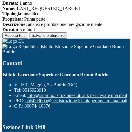
Durata:
1 anno
Nome:
LAST_REQUESTED_TARGET
Tipologia:
analitico
Proprieta:
Prima parte
Descrizione:
analisi e profilazione navigazione utente
Durata:
5 minuti
Accetta tutti
Salva le preferenze
Istituto Istruzione Superiore Giordano Bruno
Budrio
Contatti
Istituto Istruzione Superiore Giordano Bruno Budrio
Viale 1° Maggio, 5 - Budrio (BO)
Tel:
0516923910
Email:
info@isibruno.istruzioneer.it
Link per inviare una mail
PEC:
bois00300a@pec.istruzione.it
Link per inviare una mail
C.F.: 80074410376
Sezione Link Utili