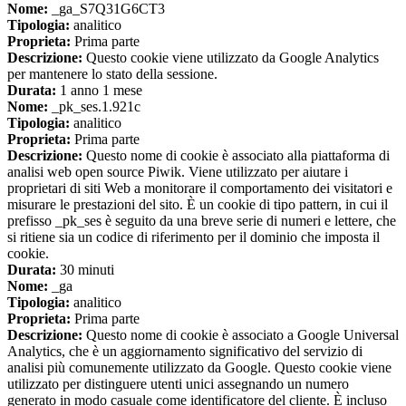
Nome:
_ga_S7Q31G6CT3
Tipologia:
analitico
Proprieta:
Prima parte
Descrizione:
Questo cookie viene utilizzato da Google Analytics
per mantenere lo stato della sessione.
Durata:
1 anno 1 mese
Nome:
_pk_ses.1.921c
Tipologia:
analitico
Proprieta:
Prima parte
Descrizione:
Questo nome di cookie è associato alla piattaforma di
analisi web open source Piwik. Viene utilizzato per aiutare i
proprietari di siti Web a monitorare il comportamento dei visitatori e
misurare le prestazioni del sito. È un cookie di tipo pattern, in cui il
prefisso _pk_ses è seguito da una breve serie di numeri e lettere, che
si ritiene sia un codice di riferimento per il dominio che imposta il
cookie.
Durata:
30 minuti
Nome:
_ga
Tipologia:
analitico
Proprieta:
Prima parte
Descrizione:
Questo nome di cookie è associato a Google Universal
Analytics, che è un aggiornamento significativo del servizio di
analisi più comunemente utilizzato da Google. Questo cookie viene
utilizzato per distinguere utenti unici assegnando un numero
generato in modo casuale come identificatore del cliente. È incluso