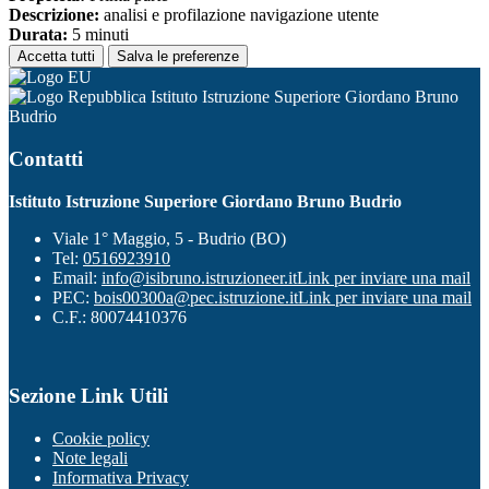
Descrizione:
analisi e profilazione navigazione utente
Durata:
5 minuti
Accetta tutti
Salva le preferenze
Istituto Istruzione Superiore Giordano Bruno
Budrio
Contatti
Istituto Istruzione Superiore Giordano Bruno Budrio
Viale 1° Maggio, 5 - Budrio (BO)
Tel:
0516923910
Email:
info@isibruno.istruzioneer.it
Link per inviare una mail
PEC:
bois00300a@pec.istruzione.it
Link per inviare una mail
C.F.: 80074410376
Sezione Link Utili
Cookie policy
Note legali
Informativa Privacy