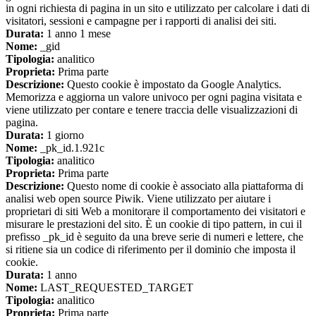
in ogni richiesta di pagina in un sito e utilizzato per calcolare i dati di
visitatori, sessioni e campagne per i rapporti di analisi dei siti.
Durata:
1 anno 1 mese
Nome:
_gid
Tipologia:
analitico
Proprieta:
Prima parte
Descrizione:
Questo cookie è impostato da Google Analytics.
Memorizza e aggiorna un valore univoco per ogni pagina visitata e
viene utilizzato per contare e tenere traccia delle visualizzazioni di
pagina.
Durata:
1 giorno
Nome:
_pk_id.1.921c
Tipologia:
analitico
Proprieta:
Prima parte
Descrizione:
Questo nome di cookie è associato alla piattaforma di
analisi web open source Piwik. Viene utilizzato per aiutare i
proprietari di siti Web a monitorare il comportamento dei visitatori e
misurare le prestazioni del sito. È un cookie di tipo pattern, in cui il
prefisso _pk_id è seguito da una breve serie di numeri e lettere, che
si ritiene sia un codice di riferimento per il dominio che imposta il
cookie.
Durata:
1 anno
Nome:
LAST_REQUESTED_TARGET
Tipologia:
analitico
Proprieta:
Prima parte