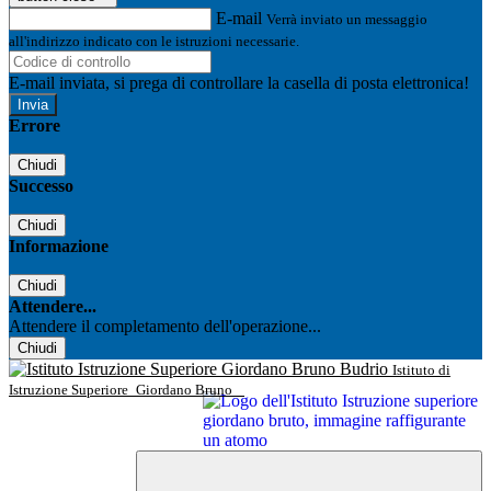
E-mail
Verrà inviato un messaggio
all'indirizzo indicato con le istruzioni necessarie.
E-mail inviata, si prega di controllare la casella di posta elettronica!
Errore
Chiudi
Successo
Chiudi
Informazione
Chiudi
Attendere...
Attendere il completamento dell'operazione...
Chiudi
Istituto di
Istruzione Superiore
Giordano Bruno