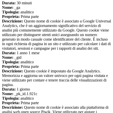
Durata:
30 minuti
Nome:
_ga
Tipologia:
analitico
Proprieta:
Prima parte
Descrizione:
Questo nome di cookie è associato a Google Universal
Analytics, che è un aggiornamento significativo del servizio di
analisi più comunemente utilizzato da Google. Questo cookie viene
utilizzato per distinguere utenti unici assegnando un numero
generato in modo casuale come identificatore del cliente. È incluso
in ogni richiesta di pagina in un sito e utilizzato per calcolare i dati di
visitatori, sessioni e campagne per i rapporti di analisi dei siti.
Durata:
1 anno 1 mese
Nome:
_gid
Tipologia:
analitico
Proprieta:
Prima parte
Descrizione:
Questo cookie è impostato da Google Analytics.
Memorizza e aggiorna un valore univoco per ogni pagina visitata e
viene utilizzato per contare e tenere traccia delle visualizzazioni di
pagina.
Durata:
1 giorno
Nome:
_pk_id.1.921c
Tipologia:
analitico
Proprieta:
Prima parte
Descrizione:
Questo nome di cookie è associato alla piattaforma di
analisi web open source Piwik. Viene utilizzato per aiutare i