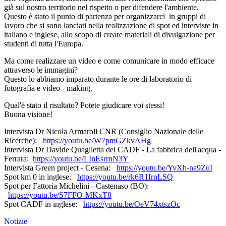
già sul nostro territorio nel rispetto o per difendere l'ambiente.
Questo è stato il punto di partenza per organizzarci in gruppi di
lavoro che si sono lanciati nella realizzazione di spot ed interviste in
italiano e inglese, allo scopo di creare materiali di divulgazione per
studenti di tutta l'Europa.
Ma come realizzare un video e come comunicare in modo efficace
attraverso le immagini?
Questo lo abbiamo imparato durante le ore di laboratorio di
fotografia e video - making.
Qual'è stato il risultato? Potete giudicare voi stessi!
Buona visione!
Intervista Dr Nicola Armaroli CNR (Consiglio Nazionale delle
Ricerche):
https://youtu.be/W7pmGZkvAHg
Intervista Dr Davide Quaglietta del CADF - La fabbrica dell'acqua -
Ferrara:
https://youtu.be/LInEsrrnN3Y
Intervista Green project - Cesena:
https://youtu.be/YvXh-na9ZuI
Spot km 0 in inglese:
https://youtu.be/rk6R1IrnLSQ
Spot per Fattoria Michelini - Castenaso (BO):
https://youtu.be/S7FFO-MKxT8
Spot CADF in inglese:
https://youtu.be/OeV74xtszOc
Notizie