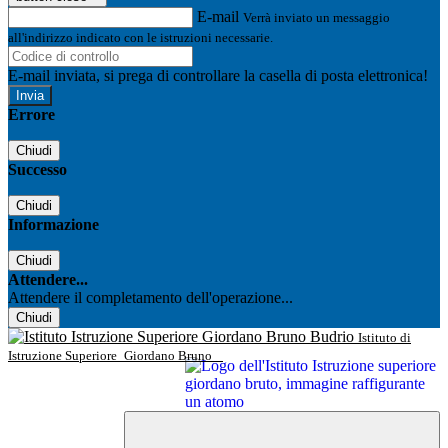
E-mail
Verrà inviato un messaggio
all'indirizzo indicato con le istruzioni necessarie.
E-mail inviata, si prega di controllare la casella di posta elettronica!
Errore
Chiudi
Successo
Chiudi
Informazione
Chiudi
Attendere...
Attendere il completamento dell'operazione...
Chiudi
Istituto di
Istruzione Superiore
Giordano Bruno