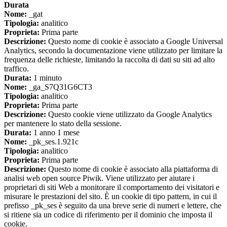
Durata
Nome:
_gat
Tipologia:
analitico
Proprieta:
Prima parte
Descrizione:
Questo nome di cookie è associato a Google Universal
Analytics, secondo la documentazione viene utilizzato per limitare la
frequenza delle richieste, limitando la raccolta di dati su siti ad alto
traffico.
Durata:
1 minuto
Nome:
_ga_S7Q31G6CT3
Tipologia:
analitico
Proprieta:
Prima parte
Descrizione:
Questo cookie viene utilizzato da Google Analytics
per mantenere lo stato della sessione.
Durata:
1 anno 1 mese
Nome:
_pk_ses.1.921c
Tipologia:
analitico
Proprieta:
Prima parte
Descrizione:
Questo nome di cookie è associato alla piattaforma di
analisi web open source Piwik. Viene utilizzato per aiutare i
proprietari di siti Web a monitorare il comportamento dei visitatori e
misurare le prestazioni del sito. È un cookie di tipo pattern, in cui il
prefisso _pk_ses è seguito da una breve serie di numeri e lettere, che
si ritiene sia un codice di riferimento per il dominio che imposta il
cookie.