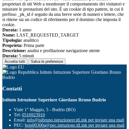
proprietari di siti Web a monitorare il comportamento dei visitatori e
misurare le prestazioni del sito. È un cookie di tipo pattern, in cui il
prefisso _pk_id è seguito da una breve serie di numeri e lettere, che
si ritiene sia un codice di riferimento per il dominio che imposta il
cookie.
Durata:
1 anno
Nome:
LAST_REQUESTED_TARGET
Tipologia:
analitico
Proprieta:
Prima parte
Descrizione:
analisi e profilazione navigazione utente
Durata:
5 minuti
Accetta tutti
Salva le preferenze
Istituto Istruzione Superiore Giordano Bruno
Budrio
Contatti
Istituto Istruzione Superiore Giordano Bruno Budrio
Viale 1° Maggio, 5 - Budrio (BO)
Tel:
0516923910
Email:
info@isibruno.istruzioneer.it
Link per inviare una mail
PEC:
bois00300a@pec.istruzione.it
Link per inviare una mail