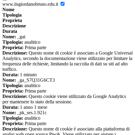
www.iisgiordanobruno.edu.it
Nome
Tipologia
Proprieta
Descrizione
Durata
Nome:
_gat
Tipologia:
analitico
Proprieta:
Prima parte
Descrizione:
Questo nome di cookie è associato a Google Universal
Analytics, secondo la documentazione viene utilizzato per limitare la
frequenza delle richieste, limitando la raccolta di dati su siti ad alto
traffico.
Durata:
1 minuto
Nome:
_ga_S7Q31G6CT3
Tipologia:
analitico
Proprieta:
Prima parte
Descrizione:
Questo cookie viene utilizzato da Google Analytics
per mantenere lo stato della sessione.
Durata:
1 anno 1 mese
Nome:
_pk_ses.1.921c
Tipologia:
analitico
Proprieta:
Prima parte
Descrizione:
Questo nome di cookie è associato alla piattaforma di
analisi web open source Piwik. Viene utilizzato per aiutare i