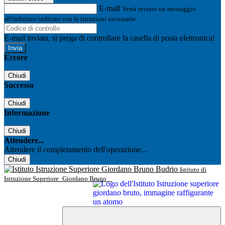
E-mail
Verrà inviato un messaggio
all'indirizzo indicato con le istruzioni necessarie.
E-mail inviata, si prega di controllare la casella di posta elettronica!
Errore
Chiudi
Successo
Chiudi
Informazione
Chiudi
Attendere...
Attendere il completamento dell'operazione...
Chiudi
Istituto di
Istruzione Superiore
Giordano Bruno