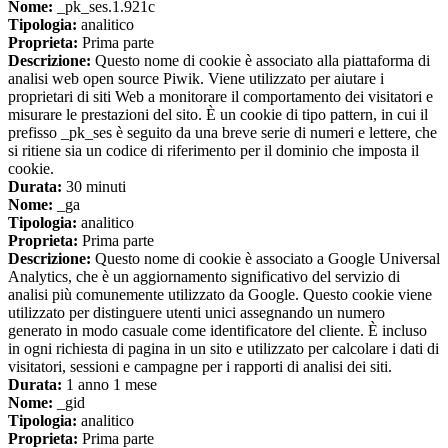
Nome:
_pk_ses.1.921c
Tipologia:
analitico
Proprieta:
Prima parte
Descrizione:
Questo nome di cookie è associato alla piattaforma di
analisi web open source Piwik. Viene utilizzato per aiutare i
proprietari di siti Web a monitorare il comportamento dei visitatori e
misurare le prestazioni del sito. È un cookie di tipo pattern, in cui il
prefisso _pk_ses è seguito da una breve serie di numeri e lettere, che
si ritiene sia un codice di riferimento per il dominio che imposta il
cookie.
Durata:
30 minuti
Nome:
_ga
Tipologia:
analitico
Proprieta:
Prima parte
Descrizione:
Questo nome di cookie è associato a Google Universal
Analytics, che è un aggiornamento significativo del servizio di
analisi più comunemente utilizzato da Google. Questo cookie viene
utilizzato per distinguere utenti unici assegnando un numero
generato in modo casuale come identificatore del cliente. È incluso
in ogni richiesta di pagina in un sito e utilizzato per calcolare i dati di
visitatori, sessioni e campagne per i rapporti di analisi dei siti.
Durata:
1 anno 1 mese
Nome:
_gid
Tipologia:
analitico
Proprieta:
Prima parte