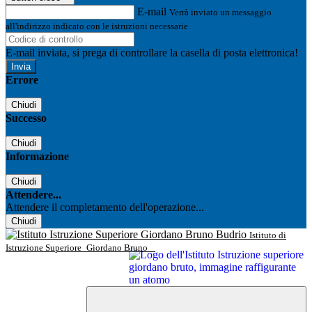
E-mail
Verrà inviato un messaggio
all'indirizzo indicato con le istruzioni necessarie.
E-mail inviata, si prega di controllare la casella di posta elettronica!
Errore
Chiudi
Successo
Chiudi
Informazione
Chiudi
Attendere...
Attendere il completamento dell'operazione...
Chiudi
Istituto di
Istruzione Superiore
Giordano Bruno