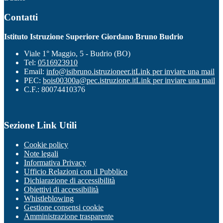
Contatti
Istituto Istruzione Superiore Giordano Bruno Budrio
Viale 1° Maggio, 5 - Budrio (BO)
Tel:
0516923910
Email:
info@isibruno.istruzioneer.it
Link per inviare una mail
PEC:
bois00300a@pec.istruzione.it
Link per inviare una mail
C.F.: 80074410376
Sezione Link Utili
Cookie policy
Note legali
Informativa Privacy
Ufficio Relazioni con il Pubblico
Dichiarazione di accessibilità
Obiettivi di accessibilità
Whistleblowing
Gestione consensi cookie
Amministrazione trasparente