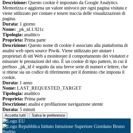
Descrizione:
Questo cookie è impostato da Google Analytics.
Memorizza e aggiorna un valore univoco per ogni pagina visitata e
viene utilizzato per contare e tenere traccia delle visualizzazioni di
pagina.
Durata:
1 giorno
Nome:
_pk_id.1.921c
Tipologia:
analitico
Proprieta:
Prima parte
Descrizione:
Questo nome di cookie è associato alla piattaforma di
analisi web open source Piwik. Viene utilizzato per aiutare i
proprietari di siti Web a monitorare il comportamento dei visitatori e
misurare le prestazioni del sito. È un cookie di tipo pattern, in cui il
prefisso _pk_id è seguito da una breve serie di numeri e lettere, che
si ritiene sia un codice di riferimento per il dominio che imposta il
cookie.
Durata:
1 anno
Nome:
LAST_REQUESTED_TARGET
Tipologia:
analitico
Proprieta:
Prima parte
Descrizione:
analisi e profilazione navigazione utente
Durata:
5 minuti
Accetta tutti
Salva le preferenze
Istituto Istruzione Superiore Giordano Bruno
Budrio