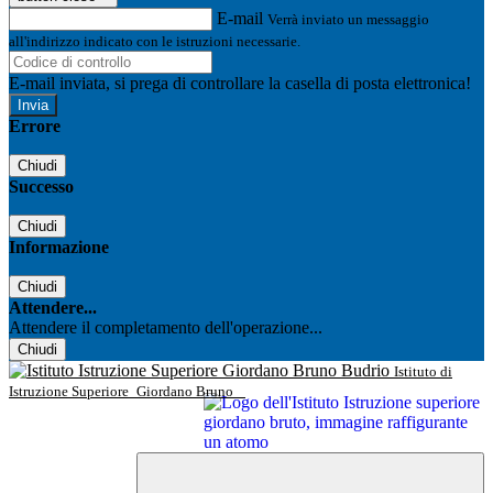
E-mail
Verrà inviato un messaggio
all'indirizzo indicato con le istruzioni necessarie.
E-mail inviata, si prega di controllare la casella di posta elettronica!
Errore
Chiudi
Successo
Chiudi
Informazione
Chiudi
Attendere...
Attendere il completamento dell'operazione...
Chiudi
Istituto di
Istruzione Superiore
Giordano Bruno