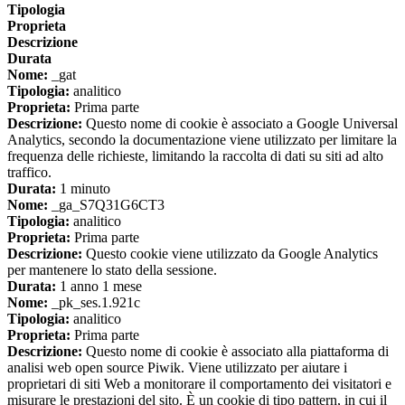
Tipologia
Proprieta
Descrizione
Durata
Nome:
_gat
Tipologia:
analitico
Proprieta:
Prima parte
Descrizione:
Questo nome di cookie è associato a Google Universal
Analytics, secondo la documentazione viene utilizzato per limitare la
frequenza delle richieste, limitando la raccolta di dati su siti ad alto
traffico.
Durata:
1 minuto
Nome:
_ga_S7Q31G6CT3
Tipologia:
analitico
Proprieta:
Prima parte
Descrizione:
Questo cookie viene utilizzato da Google Analytics
per mantenere lo stato della sessione.
Durata:
1 anno 1 mese
Nome:
_pk_ses.1.921c
Tipologia:
analitico
Proprieta:
Prima parte
Descrizione:
Questo nome di cookie è associato alla piattaforma di
analisi web open source Piwik. Viene utilizzato per aiutare i
proprietari di siti Web a monitorare il comportamento dei visitatori e
misurare le prestazioni del sito. È un cookie di tipo pattern, in cui il