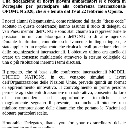
Una delegazione di nostri giovani ambasciatori si è recata in
Portogallo per partecipare alla conferenza internazionale
OPOMUN 2020, che si è tenuta dal 19 al 22 febbraio a Oporto.
I nostri alunni (elegantissimi, come richiesto dal rigido “dress code”
adottato in queste conferenze) hanno assunto il ruolo di delegati di
vari Paesi membri dell'ONU e sono stati chiamati a rappresentarne le
posizioni in un comitato/organo dell'ONU o di altre agenzie.
Durante le riunioni, condotte esclusivamente in lingua inglese, è
stato applicato un regolamento che ricalca le reali procedure adottate
dalle organizzazioni internazionali. L'obiettivo ultimo era quello di
creare un consenso multilaterale attraverso la stesura collegiale di
una o più risoluzioni inerenti i temi discussi.
Il progetto, che si basa sulle conferenze internazionali MODEL
UNITED NATIONS, in cui vengono simulati i lavori
dell'Organizzazione delle Nazioni Unite, prevede quindi un format
di apprendimento innovativo. Il coinvolgimento in prima persona
permette agli studenti di assumere un ruolo attivo, consentendo loro
di comprendere ed approfondire tematiche che
maggiormente segnano il presente, ma anche di ottenere una
migliore comprensione delle dinamiche che portano le Nazioni ad
adottare particolari scelte.
Honorable Delegates, thank you for your extraordinary debate
contribution and outstanding