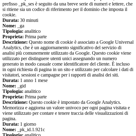
prefisso _pk_ses è seguito da una breve serie di numeri e lettere, che
si ritiene sia un codice di riferimento per il dominio che imposta il
cookie.
Durata:
30 minuti
Nome:
_ga
Tipologia:
analitico
Proprieta:
Prima parte
Descrizione:
Questo nome di cookie è associato a Google Universal
Analytics, che è un aggiornamento significativo del servizio di
analisi più comunemente utilizzato da Google. Questo cookie viene
utilizzato per distinguere utenti unici assegnando un numero
generato in modo casuale come identificatore del cliente. È incluso
in ogni richiesta di pagina in un sito e utilizzato per calcolare i dati di
visitatori, sessioni e campagne per i rapporti di analisi dei siti.
Durata:
1 anno 1 mese
Nome:
_gid
Tipologia:
analitico
Proprieta:
Prima parte
Descrizione:
Questo cookie è impostato da Google Analytics.
Memorizza e aggiorna un valore univoco per ogni pagina visitata e
viene utilizzato per contare e tenere traccia delle visualizzazioni di
pagina.
Durata:
1 giorno
Nome:
_pk_id.1.921c
Tipologia:
analitico