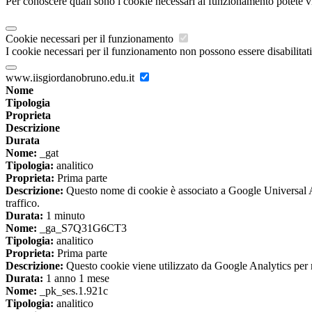
Per conoscere quali sono i cookie necessari al funzionamento potete v
Cookie necessari per il funzionamento
I cookie necessari per il funzionamento non possono essere disabilitati.
www.iisgiordanobruno.edu.it
Nome
Tipologia
Proprieta
Descrizione
Durata
Nome:
_gat
Tipologia:
analitico
Proprieta:
Prima parte
Descrizione:
Questo nome di cookie è associato a Google Universal Anal
traffico.
Durata:
1 minuto
Nome:
_ga_S7Q31G6CT3
Tipologia:
analitico
Proprieta:
Prima parte
Descrizione:
Questo cookie viene utilizzato da Google Analytics per m
Durata:
1 anno 1 mese
Nome:
_pk_ses.1.921c
Tipologia:
analitico