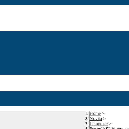
Home
>
Novità
>
Le notizie
>
Per un'ASL in rete col