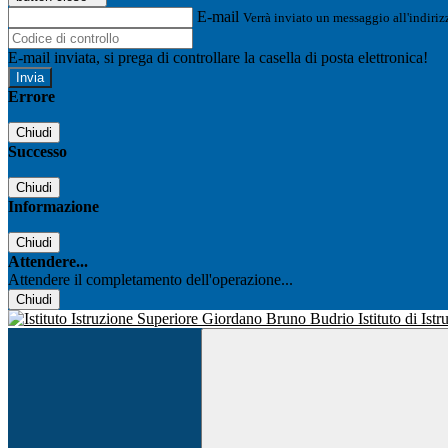
E-mail
Verrà inviato un messaggio all'indirizz
E-mail inviata, si prega di controllare la casella di posta elettronica!
Errore
Chiudi
Successo
Chiudi
Informazione
Chiudi
Attendere...
Attendere il completamento dell'operazione...
Chiudi
Istituto di Is