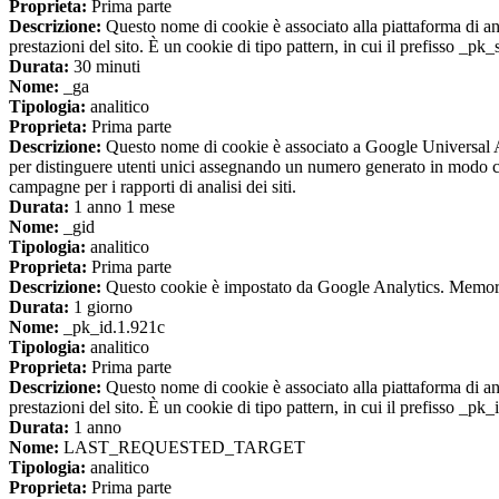
Proprieta:
Prima parte
Descrizione:
Questo nome di cookie è associato alla piattaforma di ana
prestazioni del sito. È un cookie di tipo pattern, in cui il prefisso _pk
Durata:
30 minuti
Nome:
_ga
Tipologia:
analitico
Proprieta:
Prima parte
Descrizione:
Questo nome di cookie è associato a Google Universal An
per distinguere utenti unici assegnando un numero generato in modo casual
campagne per i rapporti di analisi dei siti.
Durata:
1 anno 1 mese
Nome:
_gid
Tipologia:
analitico
Proprieta:
Prima parte
Descrizione:
Questo cookie è impostato da Google Analytics. Memorizza
Durata:
1 giorno
Nome:
_pk_id.1.921c
Tipologia:
analitico
Proprieta:
Prima parte
Descrizione:
Questo nome di cookie è associato alla piattaforma di ana
prestazioni del sito. È un cookie di tipo pattern, in cui il prefisso _pk
Durata:
1 anno
Nome:
LAST_REQUESTED_TARGET
Tipologia:
analitico
Proprieta:
Prima parte